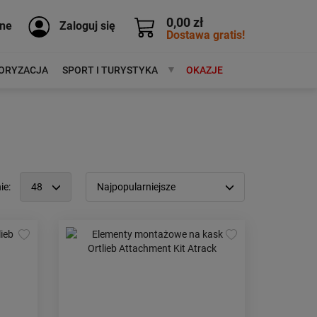
0,00 zł
ne
Zaloguj się
Dostawa gratis!
ORYZACJA
SPORT I TURYSTYKA
MARKI
OKAZJE
ie:
48
Najpopularniejsze
12
Popularność:
największa
24
Cena:
od najniższej
48
od najwyższej
96
Kolejność:
alfabetycznie
Aktualności:
najnowsze