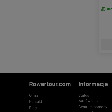
Da
Rowertour.com
Informacje
O nas
Status
zamówienia
Kontakt
Centrum pomocy
Blog