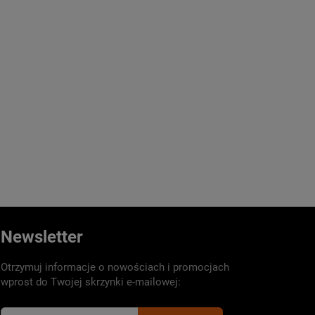
Newsletter
Otrzymuj informacje o nowościach i promocjach
wprost do Twojej skrzynki e-mailowej: