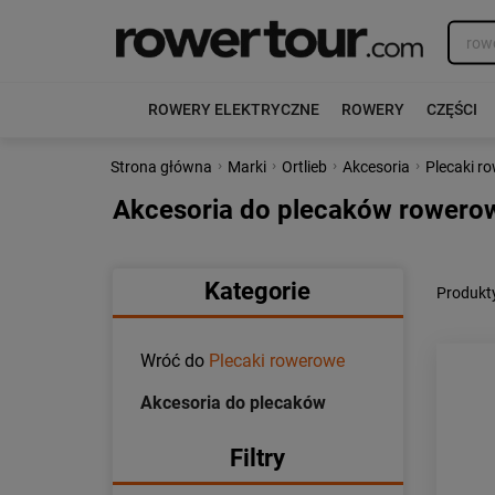
ROWERY ELEKTRYCZNE
ROWERY
CZĘŚCI
›
›
›
›
Strona główna
Marki
Ortlieb
Akcesoria
Plecaki r
Akcesoria do plecaków rowerow
Kategorie
Produkty
Wróć do
Plecaki rowerowe
Akcesoria do plecaków
Filtry