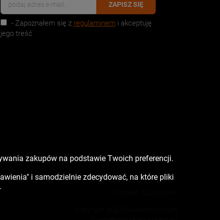
ZAPISZ SIĘ
- Zapoznałem się z
regulaminem
i akceptuję
jego treść
nywania zakupów na podstawie Twoich preferencji.
tawienia" i samodzielnie zdecydować, na które pliki
.
Kontakt:
523350041
Copyright © 2026 Rowertour.com
Internetowy sklep rowerowy