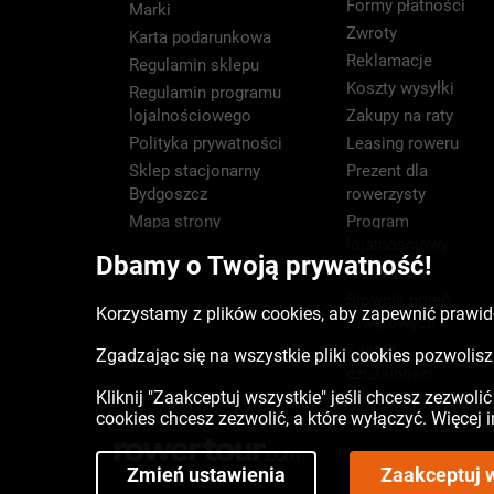
Formy płatności
Marki
Zwroty
Karta podarunkowa
Reklamacje
Regulamin sklepu
Koszty wysyłki
Regulamin programu
lojalnościowego
Zakupy na raty
Polityka prywatności
Leasing roweru
Sklep stacjonarny
Prezent dla
Bydgoszcz
rowerzysty
Mapa strony
Program
lojalnościowy
Dbamy o Twoją prywatność!
Newsletter
Słownik pojęć
Korzystamy z plików cookies, aby zapewnić prawidł
rowerowych
Zasięg
Zgadzając się na wszystkie pliki cookies pozwoli
działalności
Kliknij "Zaakceptuj wszystkie" jeśli chcesz zezwoli
cookies chcesz zezwolić, a które wyłączyć. Więcej
Zmień ustawienia
Zaakceptuj 