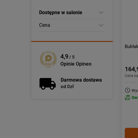
Dostępne w salonie
Cena
Bukła
4,9
/ 5
Opinie Opineo
164,
Cena k
Darmowa dostawa
od 0zł
Wys
Da