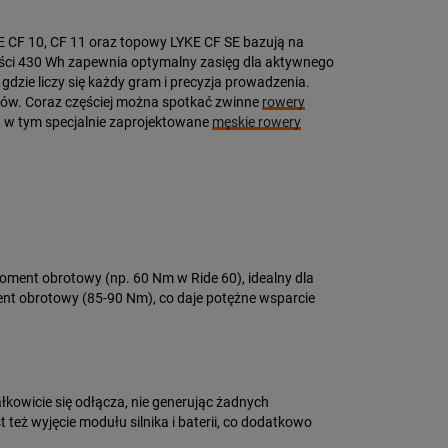
 CF 10, CF 11 oraz topowy LYKE CF SE bazują na
ności 430 Wh zapewnia optymalny zasięg dla aktywnego
gdzie liczy się każdy gram i precyzja prowadzenia.
tów. Coraz częściej można spotkać zwinne
rowery
go, w tym specjalnie zaprojektowane
męskie rowery
moment obrotowy (np. 60 Nm w Ride 60), idealny dla
nt obrotowy (85-90 Nm), co daje potężne wsparcie
ałkowicie się odłącza, nie generując żadnych
eż wyjęcie modułu silnika i baterii, co dodatkowo