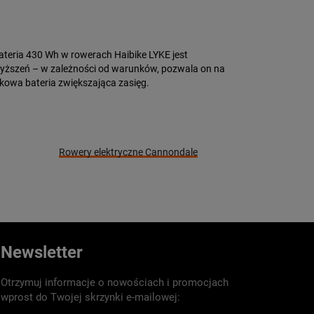
Bateria 430 Wh w rowerach Haibike LYKE jest
wyższeń – w zależności od warunków, pozwala on na
tkowa bateria zwiększająca zasięg.
Rowery elektryczne Cannondale
Newsletter
Otrzymuj informacje o nowościach i promocjach
wprost do Twojej skrzynki e-mailowej: