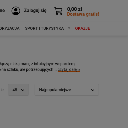
0,00 zł
ne
Zaloguj się
Dostawa gratis!
ORYZACJA
SPORT I TURYSTYKA
MARKI
OKAZJE
 łączą niską masę z intuicyjnym wsparciem,
na szlaku, ale potrzebujących...
czytaj dalej »
ie:
48
Najpopularniejsze
12
Popularność:
największa
24
Cena:
od najniższej
48
od najwyższej
96
Kolejność:
alfabetycznie