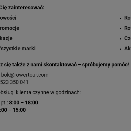
ię zainteresować:
owości
Ro
romocje
Ro
kazje
Cz
szystkie marki
Ak
 się także z nami skontaktować – spróbujemy pomóc!
:
bok@rowertour.com
523 350 041
obsługi klienta czynne w godzinach:
pt.:
8:00 – 18:00
:00 – 15:00