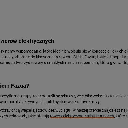
rowerów elektrycznych
stemy wspomagania, które idealnie wpisują się w koncepcję "lekkich e-b
z jazdy, zbliżone do klasycznego roweru. Silniki Fazua, takie jak popul
nci mogą tworzyć rowery o smukłych ramach i geometrii, która gwarantuj
ikiem Fazua?
pecyficznej grupy kolarzy. Jeśli oczekujesz, że e-bike wykona za Ciebie ca
stworzone dla aktywnych i ambitnych rowerzystów, którzy:
 którzy chcą więcej zjazdów bez wyciągu. W naszej ofercie znajdziesz naj
zych jednostek, jakie oferują
rowery elektryczne z silnikiem Bosch
, które