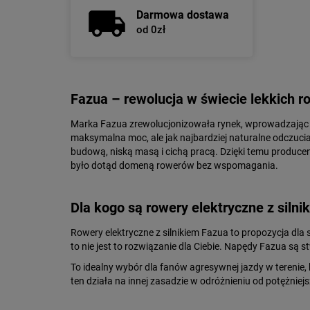
Darmowa dostawa
od 0zł
Fazua – rewolucja w świecie lekkich 
Marka Fazua zrewolucjonizowała rynek, wprowadzając sy
maksymalna moc, ale jak najbardziej naturalne odczucia 
budową, niską masą i cichą pracą. Dzięki temu produce
było dotąd domeną rowerów bez wspomagania.
Dla kogo są rowery elektryczne z siln
Rowery elektryczne z silnikiem Fazua to propozycja dla s
to nie jest to rozwiązanie dla Ciebie. Napędy Fazua są 
To idealny wybór dla fanów agresywnej jazdy w terenie,
ten działa na innej zasadzie w odróżnieniu od potężniejs