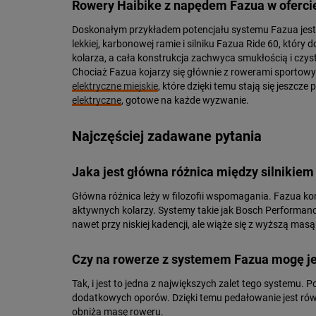
Rowery Haibike z napędem Fazua w oferci
Doskonałym przykładem potencjału systemu Fazua jest 
lekkiej, karbonowej ramie i silniku Fazua Ride 60, kt
kolarza, a cała konstrukcja zachwyca smukłością i czyst
Chociaż Fazua kojarzy się głównie z rowerami sportow
elektryczne miejskie
, które dzięki temu stają się jeszc
elektryczne
, gotowe na każde wyzwanie.
Najczęściej zadawane pytania
Jaka jest główna różnica między silnikie
Główna różnica leży w filozofii wspomagania. Fazua kon
aktywnych kolarzy. Systemy takie jak Bosch Performan
nawet przy niskiej kadencji, ale wiąże się z wyższą mas
Czy na rowerze z systemem Fazua mogę je
Tak, i jest to jedna z największych zalet tego systemu.
dodatkowych oporów. Dzięki temu pedałowanie jest równ
obniża masę roweru.