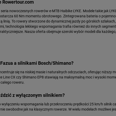
e Rowertour.com
seria nowoczesnych rowerów e-MTB Haibike LYKE. Modele takie jak LYKE
óry dostarcza 60 Nm momentu obrotowego. Zintegrowana bateria o pojem
ą linią. To rowery stworzone do dynamicznej jazdy po górskich szlakach, 
ymi, technologia lekkiego wspomagania trafia również do innych segmen
ze praktyczniejsze. Nasza oferta obejmuje szeroki wybór modeli dla każde
m Fazua a silnikami Bosch/Shimano?
centruje się na niskiej masie i naturalnych odczuciach, oferując niższy 
ce Line CX czy Shimano EP8 stawiają na maksymalną moc i wysoki mome
ą całego roweru.
ździć z wyłączonym silnikiem?
 Po wyłączeniu wspomagania lub przekroczeniu prędkości 25 km/h silnik c
ie swobodne jak na klasycznym rowerze. W wielu modelach możliwe jest t