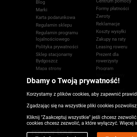
Centrum pomocy
Blog
Formy płatności
Marki
Zwroty
Karta podarunkowa
Reklamacje
Regulamin sklepu
Koszty wysyłki
Regulamin programu
lojalnościowego
Zakupy na raty
Polityka prywatności
Leasing roweru
Sklep stacjonarny
Prezent dla
Bydgoszcz
rowerzysty
Mapa strony
Program
lojalnościowy
Dbamy o Twoją prywatność!
Newsletter
Słownik pojęć
Korzystamy z plików cookies, aby zapewnić prawidł
rowerowych
Zasięg
Zgadzając się na wszystkie pliki cookies pozwoli
działalności
Kliknij "Zaakceptuj wszystkie" jeśli chcesz zezwoli
cookies chcesz zezwolić, a które wyłączyć. Więcej