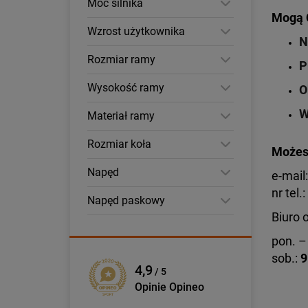
Moc silnika
Mogą C
Wzrost użytkownika
N
Rozmiar ramy
P
Wysokość ramy
O
W
Materiał ramy
Rozmiar koła
Możesz
Napęd
e-mail
nr tel.:
Napęd paskowy
Biuro 
pon. – 
sob.:
9
4,9
/ 5
Opinie Opineo