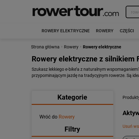
ROWERY ELEKTRYCZNE
ROWERY
CZĘŚCI
›
›
Strona główna
Rowery
Rowery elektryczne
Rowery elektryczne z silnikiem
Szukasz lekkiego e-bike’a z naturalnym wspomaganiem? 
przypominającym jazdę na tradycyjnym rowerze. Są idea
Kategorie
Produkty
Aktywn
Wróć do
Rowery
Usuń wsz
Filtry