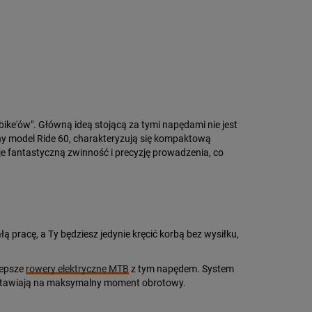
ike'ów". Główną ideą stojącą za tymi napędami nie jest
arny model Ride 60, charakteryzują się kompaktową
e fantastyczną zwinność i precyzję prowadzenia, co
łą pracę, a Ty będziesz jedynie kręcić korbą bez wysiłku,
lepsze
rowery elektryczne MTB
z tym napędem. System
 stawiają na maksymalny moment obrotowy.