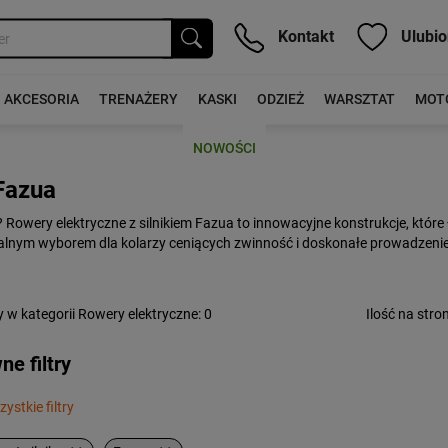
Kontakt
Ulubio
AKCESORIA
TRENAŻERY
KASKI
ODZIEŻ
WARSZTAT
MOT
NOWOŚCI
 Fazua
Rowery elektryczne z silnikiem Fazua to innowacyjne konstrukcje, które
lnym wyborem dla kolarzy ceniących zwinność i doskonałe prowadzenie 
 w kategorii Rowery elektryczne
: 0
Ilość na stron
e filtry
ystkie filtry