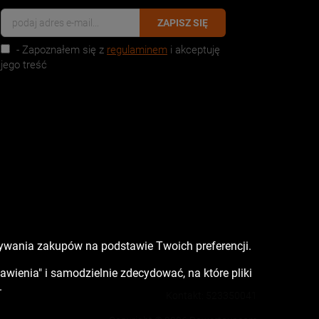
ZAPISZ SIĘ
- Zapoznałem się z
regulaminem
i akceptuję
jego treść
nywania zakupów na podstawie Twoich preferencji.
tawienia" i samodzielnie zdecydować, na które pliki
.
Kontakt:
523350041