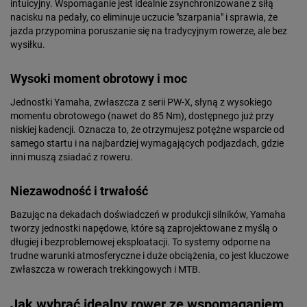
intuicyjny. Wspomaganie jest idealnie zsynchronizowane z siłą
nacisku na pedały, co eliminuje uczucie "szarpania" i sprawia, że
jazda przypomina poruszanie się na tradycyjnym rowerze, ale bez
wysiłku.
Wysoki moment obrotowy i moc
Jednostki Yamaha, zwłaszcza z serii PW-X, słyną z wysokiego
momentu obrotowego (nawet do 85 Nm), dostępnego już przy
niskiej kadencji. Oznacza to, że otrzymujesz potężne wsparcie od
samego startu i na najbardziej wymagających podjazdach, gdzie
inni muszą zsiadać z roweru.
Niezawodność i trwałość
Bazując na dekadach doświadczeń w produkcji silników, Yamaha
tworzy jednostki napędowe, które są zaprojektowane z myślą o
długiej i bezproblemowej eksploatacji. To systemy odporne na
trudne warunki atmosferyczne i duże obciążenia, co jest kluczowe
zwłaszcza w rowerach trekkingowych i MTB.
Jak wybrać idealny rower ze wspomaganiem