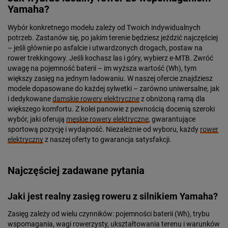
Yamaha?
Wybór konkretnego modelu zależy od Twoich indywidualnych
potrzeb. Zastanów się, po jakim terenie będziesz jeździć najczęściej
– jeśli głównie po asfalcie i utwardzonych drogach, postaw na
rower trekkingowy. Jeśli kochasz las i góry, wybierz e-MTB. Zwróć
uwagę na pojemność baterii – im wyższa wartość (Wh), tym
większy zasięg na jednym ładowaniu. W naszej ofercie znajdziesz
modele dopasowane do każdej sylwetki – zarówno uniwersalne, jak
i dedykowane
damskie rowery elektryczne
z obniżoną ramą dla
większego komfortu. Z kolei panowie z pewnością docenią szeroki
wybór, jaki oferują
męskie rowery elektryczne
, gwarantujące
sportową pozycję i wydajność. Niezależnie od wyboru, każdy
rower
elektryczny
z naszej oferty to gwarancja satysfakcji.
Najczęściej zadawane pytania
Jaki jest realny zasięg roweru z silnikiem Yamaha?
Zasięg zależy od wielu czynników: pojemności baterii (Wh), trybu
wspomagania, wagi rowerzysty, ukształtowania terenu i warunków