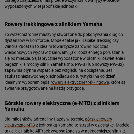
Dlatego znajdziesz u nas przede wszystkim dwa typy e-bike’ów
wyposażonych w te japońskie jednostki.
Rowery trekkingowe z silnikiem Yamaha
To wszechstronne maszyny stworzone do pokonywania długich
dystansów w komforcie. Modele takie jak Haibike Trekking czy
Winora Yucatan to idealni towarzysze zarówno podczas
wielodniowych wypraw z sakwami, jak i codziennego poruszania
się po mieście. Są fabrycznie wyposażone w błotniki, oświetlenie i
bagażnik, a mocny silnik Yamaha (np. PW-ST lub nowszy PW-S2)
zapewnia płynne wsparcie bez względu na obciążenie. Jeśli
szukasz niezawodnego jednośladu do turystyki i na co dzień,
idealnym wyborem będą
rowery elektryczne trekkingowe
, które są
świetnie przygotowane na każdą przygodę.
Górskie rowery elektryczne (e-MTB) z silnikiem
Yamaha
Dla miłośników adrenaliny i jazdy w terenie,
górskie rowery
elektryczne MTB
z jednostką Yamaha to strzał w dziesiątkę. Modele
takie jak Haibike AllTrack wyposażone są w najmocniejsze silniki z