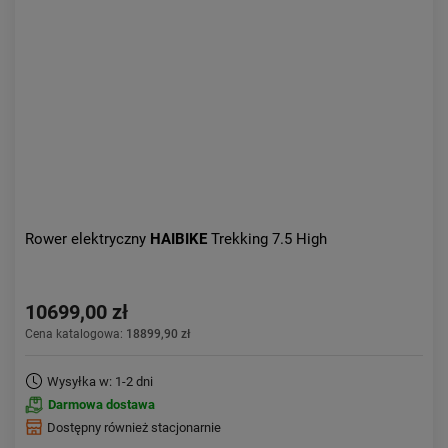
Kolejność:
alfabetycznie
Aktualności:
najnowsze
Obniżka:
największa
Rower elektryczny
HAIBIKE
Trekking 7.5 High
10699,00 zł
Cena katalogowa:
18899,90 zł
Wysyłka w: 1-2 dni
Darmowa dostawa
Dostępny również stacjonarnie