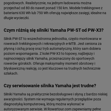
pogodowych. Realistycznie, na jednym ładowaniu można
przejechać od 80 do nawet ponad 150 km. Modele trekkingowe z
bateriami 630 Wh lub 750 Wh oferują największe zasięgi, idealne na
długie wycieczki.
Czym różnią się silniki Yamaha PW-ST od PW-X3?
Silnik PW-ST to wszechstronna jednostka, często montowana w
rowerach trekkingowych i rekreacyjnych e-MTB. Jest ceniona za
płynną i cichą pracę oraz tryb automatyczny, który sam dobiera
poziom wspomagania. Z kolei PW-X3 to topowy, najlżejszy i
najmocniejszy silnik Yamaha, przeznaczony do sportowych
rowerów górskich. Oferuje maksymalny moment obrotowy i
błyskawiczną reakcję, co jest kluczowe na trudnych technicznie
szlakach.
Czy serwisowanie silnika Yamaha jest trudne?
Silniki Yamaha są praktycznie bezobsługowe i słyną z bardzo niskiej
awaryjności. System nie wymaga regularnych przeglądów poza
diagnostyką komputerową, którą można wykonać w
autoryzowanym serwisie. W Rowertour.com zapewniamy pełne