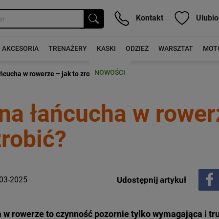
Kontakt
Ulubio
AKCESORIA
TRENAŻERY
KASKI
ODZIEŻ
WARSZTAT
MOT
NOWOŚCI
cucha w rowerze – jak to zrobić?
a łańcucha w rower
zrobić?
-03-2025
Udostępnij artykuł
w rowerze to czynność pozornie tylko wymagająca i trud