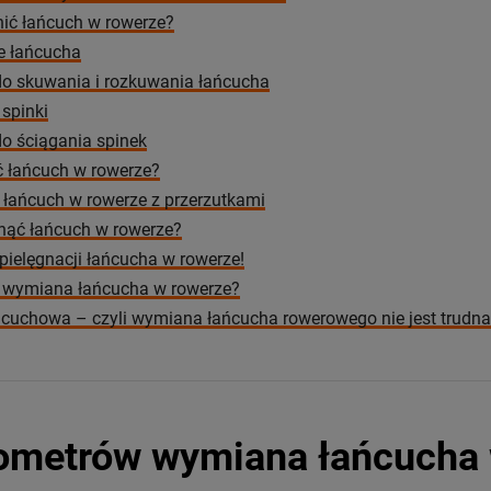
ić łańcuch w rowerze?
e łańcucha
do skuwania i rozkuwania łańcucha
spinki
do ściągania spinek
ć łańcuch w rowerze?
łańcuch w rowerze z przerzutkami
nąć łańcuch w rowerze?
pielęgnacji łańcucha w rowerze!
je wymiana łańcucha w rowerze?
ńcuchowa – czyli wymiana łańcucha rowerowego nie jest trudna
ilometrów wymiana łańcucha