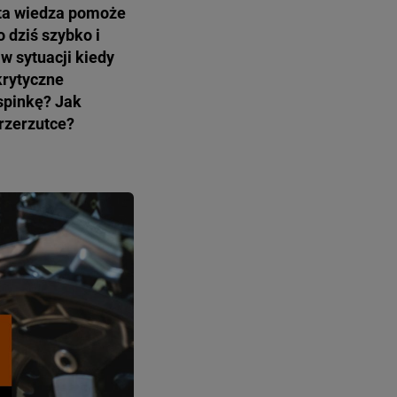
byta wiedza pomoże
 dziś szybko i
w sytuacji kiedy
krytyczne
spinkę? Jak
przerzutce?