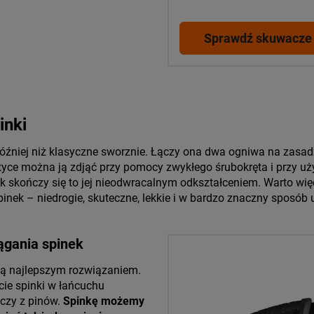
Sprawdź skuwacze 
inki
później niż klasyczne sworznie. Łączy ona dwa ogniwa na zasad
ktyce można ją zdjąć przy pomocy zwykłego śrubokręta i przy uż
nak skończy się to jej nieodwracalnym odkształceniem. Warto w
inek – niedrogie, skuteczne, lekkie i w bardzo znaczny sposób 
ągania spinek
są najlepszym rozwiązaniem.
cie spinki w łańcuchu
czy z pinów.
Spinkę możemy