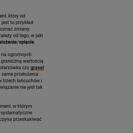
nt, który od
jest to przykład
poznać zmiany.
leży od tego, w jaki
ałożenie
/
spięcie
.
cy na ogromnych
 graniczną wartością
kolarzówka czy
gravel
a same przełożenia
w trzech łańcuchów i
wiązanie nie jest tak
oment, w którym
 systematyczne
aczyna przeskakiwać