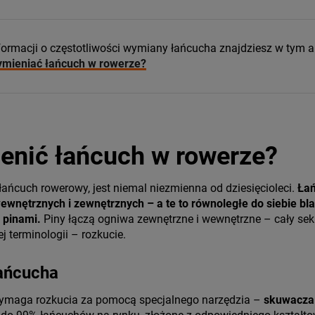
formacji o częstotliwości wymiany łańcucha znajdziesz w tym a
ymieniać łańcuch w rowerze?
enić łańcuch w rowerze?
łańcuch rowerowy, jest niemal niezmienna od dziesięcioleci.
Łań
wewnętrznych i zewnętrznych – a te to równoległe do siebie bl
 pinami.
Piny łączą ogniwa zewnętrzne i wewnętrzne – cały sek
ej terminologii – rozkucie.
ańcucha
ymaga rozkucia za pomocą specjalnego narzędzia –
skuwacza