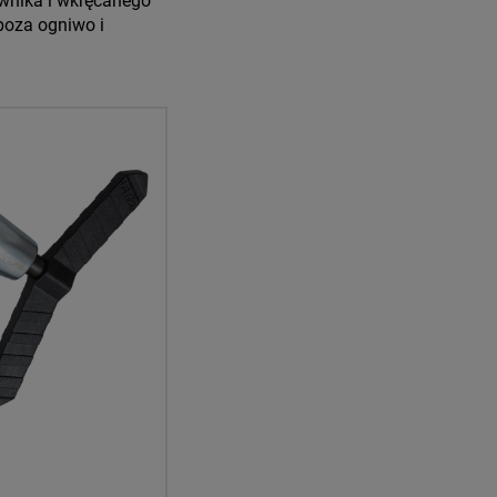
ownika i wkręcanego
poza ogniwo i