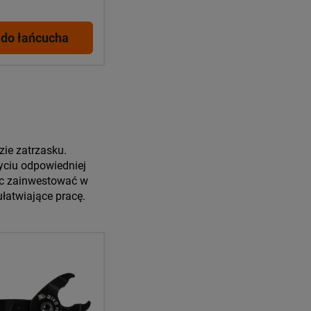
do łańcucha
zie zatrzasku.
yciu odpowiedniej
ięc zainwestować w
ułatwiające pracę.