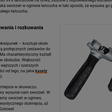
 do 99% łańcuchów na rynku, złożone z odpowiedniego kształt
ciska sworzeń w ogniwie łańcucha w taki sposób, że wysuwa go 
całego łańcucha.
uwania i rozkuwania
ekwipunek – kosztuje około
cią podręcznych zestawów do
Ma charakterystyczny kształt
y w obsłudze. Większość
 węższych i szerszych
ci od tego, na jakie
kasety
).
miejsce w skuwaczu.
tóry wysunie nam sworzeń. W
wamy sworzeń w ogniwo,
rystycznego stuknięcia, aż
 Gotowe!