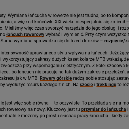
tety. Wymiana łańcucha w rowerze nie jest trudna, bo to kompone
ienia, a więc od końcówki XIX wieku niespecjalnie się zmienił – 
o. Mieliśmy więc czas stworzyć narzędzia do jego obsługi i roz
udno
łańcuch rowerowy
wybrać i wymienić. Przy czym wszystko za
 Sama wymiana sprowadza się do trzech kroków –
rozpięcie
/
z
że intensywność uprawianego stylu wpływa na łańcuch. Jeżdżą
ni wykorzystujący zakresy dużych kaset kolarze MTB wskażą, że
, zwłaszcza przy wspomaganiu elektrycznym. Z kolei szosowa 
ęcej, bo łańcuch nie pracuje na tak dużym zakresie przełożeń, 
 zakresu jak w MTB.
Rowery górskie
radzą sobie stosując zesta
aby wydłużyć resurs każdego z nich. Na
szosie
i
trekkingu
to roz
ie jest więc sobie równa – to oczywiste. To przekłada się na m
uch rowerowy na nowy. Kluczowy jest tu
przymiar do łańcucha
i
wentualnie możemy po prostu słuchać pracy łańcucha i kiedy z