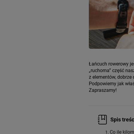
Łańcuch rowerowy jes
„ruchoma” część nasz
z elementów, dobrze 
Podpowiemy jak właśc
Zapraszamy!
Spis treśc
Co ile kil