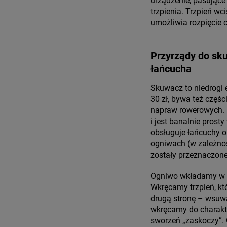
urządzenie, pasujące
trzpienia. Trzpień w
umożliwia rozpięcie 
Przyrządy do sk
łańcucha
Skuwacz to niedrogi 
30 zł, bywa też częś
napraw rowerowych. 
i jest banalnie prost
obsługuje łańcuchy o
ogniwach (w zależnoś
zostały przeznaczone
Ogniwo wkładamy w 
Wkręcamy trzpień, k
drugą stronę – wsu
wkręcamy do charakte
sworzeń „zaskoczy”.