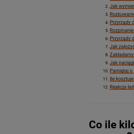
Jak wymien
Rozkuwani
Przyrządy 
Rozpinanie 
Przyrządy 
Jak założy
Zakładamy 
Jak naciąg
Pamiętaj o 
Ile kosztu
Reakcja ła
Co ile k