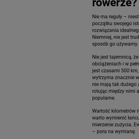
rowerze?
Nie ma reguły – nies
początku swojego istn
rozwiązania idealneg
Niemniej, nie jest tr
sposób go używamy.
Nie jest tajemnicą, 
obciążeniach i w peł
jest czasami 500 km
wytrzyma znacznie wi
nie mają tak dużego
rotując między nimi 
popularne.
Wartość kilometrów n
warto wymienić łańc
mierzenie zużycia. E
– pora na wymianę.