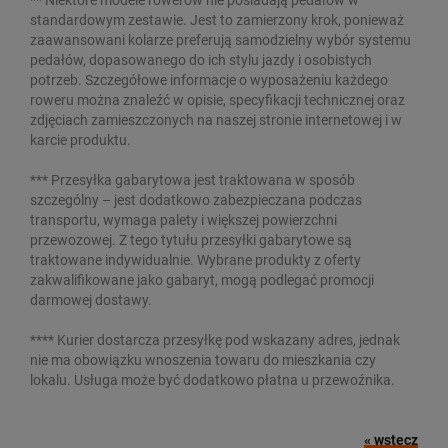
** Niektóre modele rowerów nie posiadają pedałów w
standardowym zestawie. Jest to zamierzony krok, ponieważ
zaawansowani kolarze preferują samodzielny wybór systemu
pedałów, dopasowanego do ich stylu jazdy i osobistych
potrzeb. Szczegółowe informacje o wyposażeniu każdego
roweru można znaleźć w opisie, specyfikacji technicznej oraz
zdjęciach zamieszczonych na naszej stronie internetowej i w
karcie produktu.
*** Przesyłka gabarytowa jest traktowana w sposób
szczególny – jest dodatkowo zabezpieczana podczas
transportu, wymaga palety i większej powierzchni
przewozowej. Z tego tytułu przesyłki gabarytowe są
traktowane indywidualnie. Wybrane produkty z oferty
zakwalifikowane jako gabaryt, mogą podlegać promocji
darmowej dostawy.
**** Kurier dostarcza przesyłkę pod wskazany adres, jednak
nie ma obowiązku wnoszenia towaru do mieszkania czy
lokalu. Usługa może być dodatkowo płatna u przewoźnika.
« wstecz