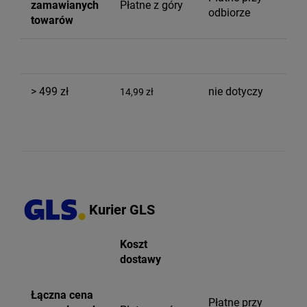
zamawianych
Płatne z góry
odbiorze
towarów
> 499 zł
nie dotyczy
14,99 zł
Kurier GLS
Koszt
dostawy
Łączna cena
Płatne przy