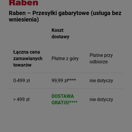
Raben – Przesyłki gabarytowe (usługa bez
wniesienia)
Koszt
dostawy
Łączna cena
Płatne przy
zamawianych
Płatne z góry
odbiorze
towarów
0-499 zł
99,99 zł****
nie dotyczy
DOSTAWA
> 499 zł
nie dotyczy
GRATIS!****