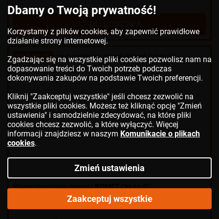
Dbamy o Twoją prywatność!
DO KOSZYKA
Korzystamy z plików cookies, aby zapewnić prawidłowe
działanie strony internetowej.
PROMOCJA
Zgadzając się na wszystkie pliki cookies pozwolisz nam na
dopasowanie treści do Twoich potrzeb podczas
dokonywania zakupów na podstawie Twoich preferencji.
Kliknij "Zaakceptuj wszystkie" jeśli chcesz zezwolić na
wszystkie pliki cookies. Możesz też kliknąć opcję "Zmień
ustawienia" i samodzielnie zdecydować, na które pliki
cookies chcesz zezwolić, a które wyłączyć. Więcej
informacji znajdziesz w naszym
Komunikacie o plikach
cookies
.
Zmień ustawienia
Rower crossowy damski
ROMET
Orkan 4D
Zaakceptuj wszystkie