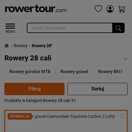
›
Rowery
›
Rowery 28"
Rowery 28 cali
Rowery górskie MTB
Rowery gravel
Rowery BMX
Produkty w kategorii Rowery 28 cali
: 91
Popularność:
największa
Cena:
od najniższej
PROMOCJA
od najwyższej
Kolejność:
alfabetycznie