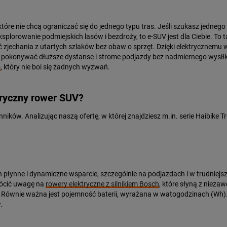
które nie chcą ograniczać się do jednego typu tras. Jeśli szukasz jednego
plorowanie podmiejskich lasów i bezdroży, to e-SUV jest dla Ciebie. To 
ć zjechania z utartych szlaków bez obaw o sprzęt. Dzięki elektrycznemu
e pokonywać dłuższe dystanse i strome podjazdy bez nadmiernego wysił
o
, który nie boi się żadnych wyzwań.
tryczny rower SUV?
ików. Analizując naszą ofertę, w której znajdziesz m.in. serie Haibike 
łynne i dynamiczne wsparcie, szczególnie na podjazdach i w trudniejszym
ócić uwagę na
rowery elektryczne z silnikiem Bosch
, które słyną z nieza
. Równie ważna jest pojemność baterii, wyrażana w watogodzinach (Wh)
.