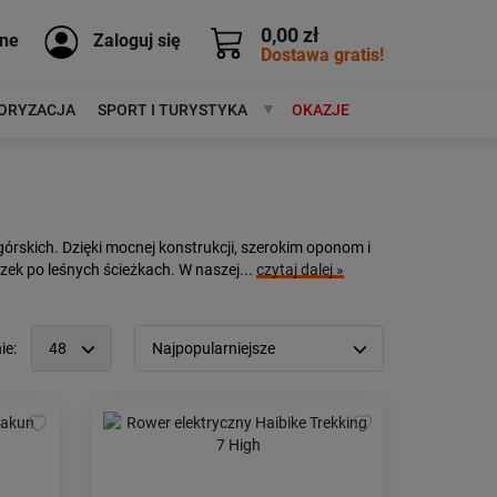
0,00 zł
ne
Zaloguj się
Dostawa gratis!
ORYZACJA
SPORT I TURYSTYKA
MARKI
OKAZJE
rskich. Dzięki mocnej konstrukcji, szerokim oponom i
k po leśnych ścieżkach. W naszej...
czytaj dalej »
ie:
48
Najpopularniejsze
12
Popularność:
największa
24
Cena:
od najniższej
48
od najwyższej
96
Kolejność:
alfabetycznie