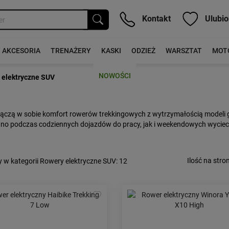
Kontakt
Ulubio
AKCESORIA
TRENAŻERY
KASKI
ODZIEŻ
WARSZTAT
MOT
NOWOŚCI
 elektryczne SUV
łączą w sobie komfort rowerów trekkingowych z wytrzymałością modeli gó
o podczas codziennych dojazdów do pracy, jak i weekendowych wyciecze
Ilość na stron
 w kategorii Rowery elektryczne SUV
: 12