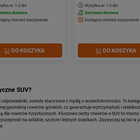
yłka w: 1-2 dni
Wysyłka w: 1-2 dni
rmowa dostawa
Darmowa dostawa
tępny również stacjonarnie
Dostępny również stacjonarnie
DO KOSZYKA
DO KOSZYKA
ryczne SUV?
 odpowiedniki, zostały stworzone z myślą o wszechstronności. To kategor
anej geometrią rowerów górskich, co gwarantuje wytrzymałość i stabilnoś
ną dla rowerów turystycznych. Kluczowe cechy rowerów e-SUV to mocny s
czepność na asfalcie, szutrze i leśnych ścieżkach. Zazwyczaj są też w pe
e.