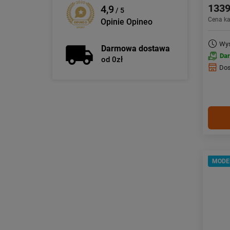
1339
4,9
/ 5
Cena k
Opinie Opineo
Wys
Darmowa dostawa
Da
od 0zł
Dos
MODE