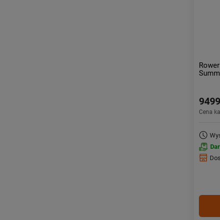
Rower
Summi
9499
Cena k
Wys
Da
Dos