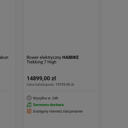
Aktualności:
najnowsze
Obniżka:
największa
akun
Rower elektryczny
HAIBIKE
Trekking 7 High
14899,00 zł
Cena katalogowa:
19799,90 zł
Wysyłka w: 24h
Darmowa dostawa
Dostępny również stacjonarnie