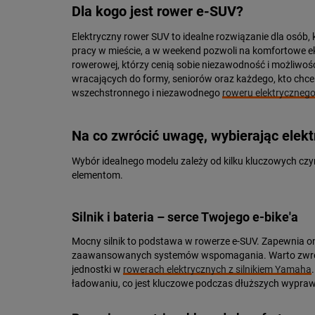
Dla kogo jest rower e-SUV?
Elektryczny rower SUV to idealne rozwiązanie dla osób, 
pracy w mieście, a w weekend pozwoli na komfortowe eks
rowerowej, którzy cenią sobie niezawodność i możliwoś
wracających do formy, seniorów oraz każdego, kto chc
wszechstronnego i niezawodnego
roweru elektryczneg
Na co zwrócić uwagę, wybierając elek
Wybór idealnego modelu zależy od kilku kluczowych czynn
elementom.
Silnik i bateria – serce Twojego e-bike'a
Mocny silnik to podstawa w rowerze e-SUV. Zapewnia on p
zaawansowanych systemów wspomagania. Warto zwr
jednostki w
rowerach elektrycznych z silnikiem Yamaha
ładowaniu, co jest kluczowe podczas dłuższych wypraw