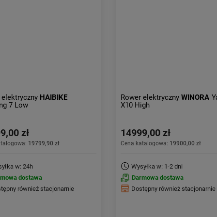
 elektryczny
HAIBIKE
Rower elektryczny
WINORA
Y
ng 7 Low
X10 High
9,00 zł
14999,00 zł
atalogowa:
19799,90 zł
Cena katalogowa:
19900,00 zł
yłka w: 24h
Wysyłka w: 1-2 dni
rmowa dostawa
Darmowa dostawa
tępny również stacjonarnie
Dostępny również stacjonarnie