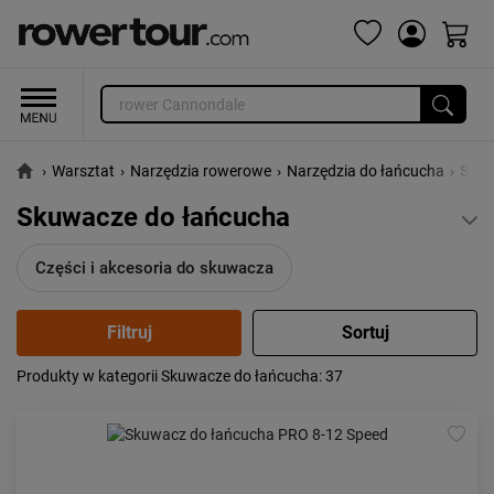
›
Warsztat
›
Narzędzia rowerowe
›
Narzędzia do łańcucha
›
Skuw
Skuwacze do łańcucha
Części i akcesoria do skuwacza
Produkty w kategorii Skuwacze do łańcucha
: 37
Popularność:
największa
Cena:
od najniższej
od najwyższej
Kolejność:
alfabetycznie