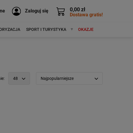
0,00 zł
ne
Zaloguj się
Dostawa gratis!
ORYZACJA
SPORT I TURYSTYKA
MARKI
OKAZJE
ie:
48
Najpopularniejsze
12
Popularność:
największa
24
Cena:
od najniższej
48
od najwyższej
96
Kolejność:
alfabetycznie
Aktualności:
najnowsze