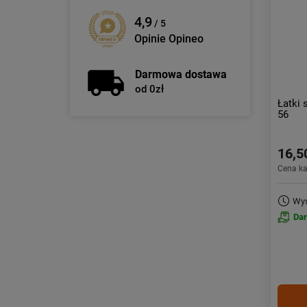
4,9
/ 5
Opinie Opineo
Darmowa dostawa
od 0zł
Łatki
56
16,5
Cena k
Wys
Da