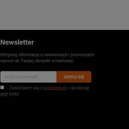
Newsletter
Otrzymuj informacje o nowościach i promocjach
wprost do Twojej skrzynki e-mailowej:
ZAPISZ SIĘ
- Zapoznałem się z
regulaminem
i akceptuję
jego treść