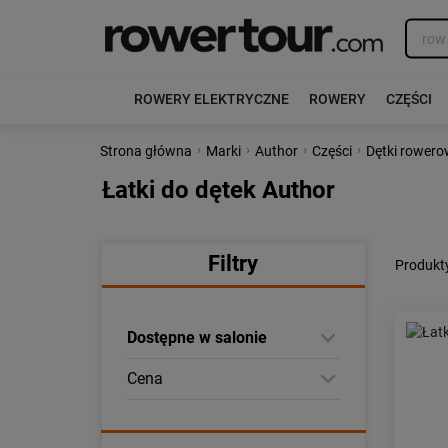
ROWERY ELEKTRYCZNE
ROWERY
CZĘŚCI
›
›
›
›
Strona główna
Marki
Author
Części
Dętki rower
Łatki do dętek Author
Filtry
Produkty
Dostępne w salonie
Cena