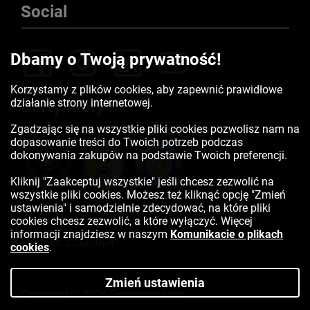
Social
Dbamy o Twoją prywatność!
Korzystamy z plików cookies, aby zapewnić prawidłowe
działanie strony internetowej.
Certyfikaty
Zgadzając się na wszystkie pliki cookies pozwolisz nam na
dopasowanie treści do Twoich potrzeb podczas
dokonywania zakupów na podstawie Twoich preferencji.
Kliknij "Zaakceptuj wszystkie" jeśli chcesz zezwolić na
wszystkie pliki cookies. Możesz też kliknąć opcję "Zmień
ustawienia" i samodzielnie zdecydować, na które pliki
cookies chcesz zezwolić, a które wyłączyć. Więcej
informacji znajdziesz w naszym
Komunikacie o plikach
Kontakt:
523350041
cookies
.
Zmień ustawienia
Copyright © 2026 Rowertour.com