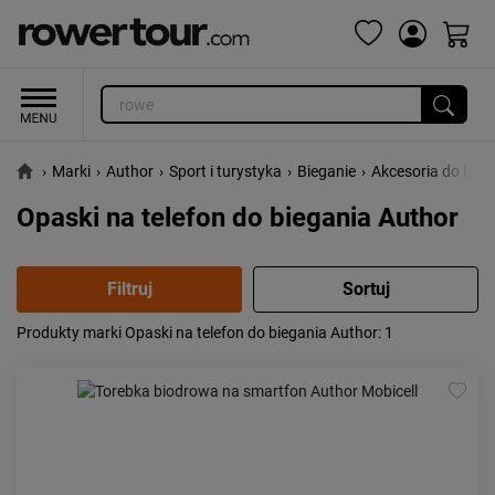
›
Marki
›
Author
›
Sport i turystyka
›
Bieganie
›
Akcesoria do bieg
Opaski na telefon do biegania Author
Produkty marki Opaski na telefon do biegania Author
: 1
Popularność:
największa
Cena:
od najniższej
od najwyższej
Kolejność:
alfabetycznie
Aktualności:
najnowsze
Obniżka:
największa