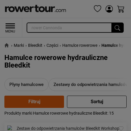
›
Marki
›
Bleedkit
›
Części
›
Hamulce rowerowe
›
Hamulce hydrau
Hamulce rowerowe hydrauliczne
Bleedkit
Płyny hamulcowe
Zestawy do odpowietrzania hamulców
Produkty marki Hamulce rowerowe hydrauliczne Bleedkit
: 15
Popularność:
największa
Cena:
od najniższej
od najwyższej