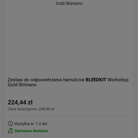
Kolejność:
alfabetycznie
Aktualności:
najnowsze
Obniżka:
największa
Zestaw do odpowietrzania hamulców
BLEEDKIT
Workshop
Gold Shimano
224,44 zł
Cena katalogowa:
245,90 zł
Wysyłka w: 1-2 dni
Darmowa dostawa