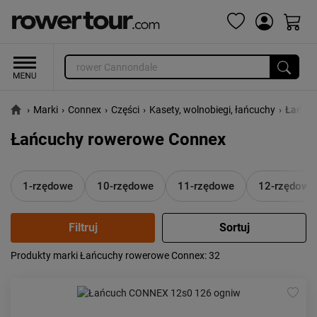
›
Marki
›
Connex
›
Części
›
Kasety, wolnobiegi, łańcuchy
›
Łańcuc
Łańcuchy rowerowe Connex
1-rzędowe
10-rzędowe
11-rzędowe
12-rzędowe
Produkty marki Łańcuchy rowerowe Connex
: 32
Popularność:
największa
Cena:
od najniższej
od najwyższej
Kolejność:
alfabetycznie