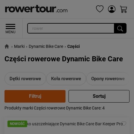
›
Marki
›
Dynamic Bike Care
›
Części
Części rowerowe Dynamic Bike Care
Dętki rowerowe
Koła rowerowe
Opony rowerowe
Produkty marki Części rowerowe Dynamic Bike Care
: 4
Popularność:
największa
Cena:
od najniższej
NOWOŚĆ
od najwyższej
Kolejność:
alfabetycznie