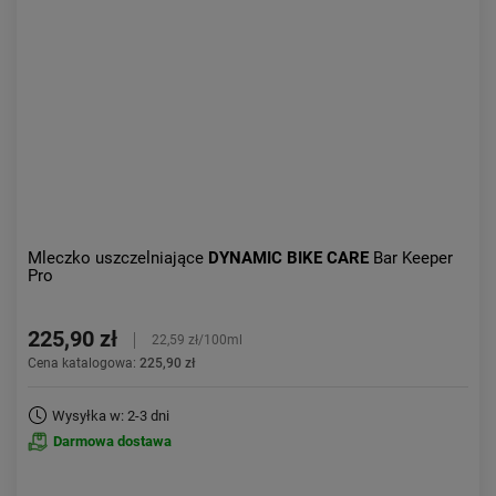
Aktualności:
najnowsze
Obniżka:
największa
Mleczko uszczelniające
DYNAMIC BIKE CARE
Bar Keeper
Pro
225,90 zł
22,59 zł/100ml
Cena katalogowa:
225,90 zł
Wysyłka w: 2-3 dni
Darmowa dostawa