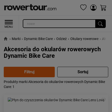
›
Marki
›
Dynamic Bike Care
›
Odzież
›
Okulary rowerowe
›
Akces
Akcesoria do okularów rowerowych
Dynamic Bike Care
Produkty marki Akcesoria do okularów rowerowych Dynamic Bike
Popularność:
największa
Care
: 1
Cena:
od najniższej
od najwyższej
Kolejność:
alfabetycznie
Aktualności:
najnowsze