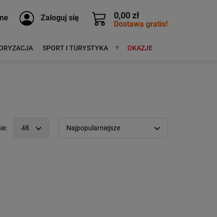
0,00 zł
ne
Zaloguj się
Dostawa gratis!
ORYZACJA
SPORT I TURYSTYKA
MARKI
OKAZJE
ie:
48
Najpopularniejsze
12
Popularność:
największa
24
Cena:
od najniższej
48
od najwyższej
96
Kolejność:
alfabetycznie
Aktualności:
najnowsze