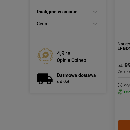
Dostępne w salonie
Cena
Narzęd
ERGO
4,9
/ 5
Opinie Opineo
99
od:
Cena k
Darmowa dostawa
od 0zł
Wys
Da