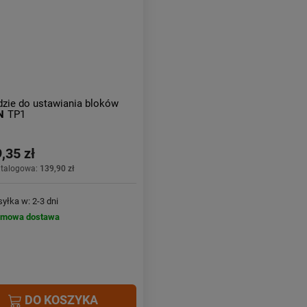
zie do ustawiania bloków
N
TP1
,35 zł
atalogowa:
139,90 zł
yłka w: 2-3 dni
rmowa dostawa
DO KOSZYKA