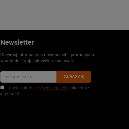
Newsletter
Otrzymuj informacje o nowościach i promocjach
wprost do Twojej skrzynki e-mailowej:
ZAPISZ SIĘ
- Zapoznałem się z
regulaminem
i akceptuję
jego treść