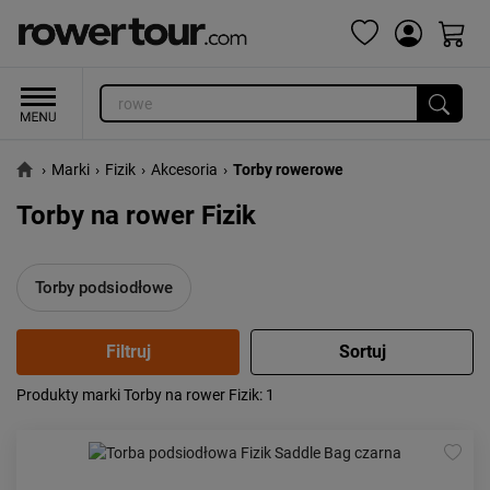
›
Marki
›
Fizik
›
Akcesoria
›
Torby rowerowe
Torby na rower Fizik
Torby podsiodłowe
Produkty marki Torby na rower Fizik
: 1
Popularność:
największa
Cena:
od najniższej
od najwyższej
Kolejność:
alfabetycznie