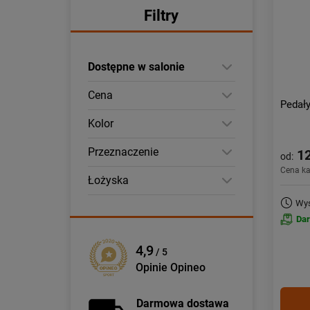
Filtry
Dostępne w salonie
Cena
Pedał
Kolor
Przeznaczenie
12
od:
Cena k
Łożyska
Wys
Da
4,9
/ 5
Opinie Opineo
Darmowa dostawa