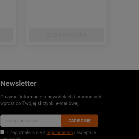
DO KOSZYKA
Newsletter
Otrzymuj informacje o nowościach i promocjach
wprost do Twojej skrzynki e-mailowej:
ZAPISZ SIĘ
- Zapoznałem się z
regulaminem
i akceptuję