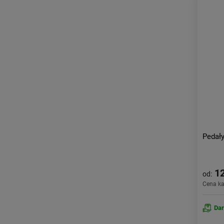
Pedał
12
od:
Cena k
Da