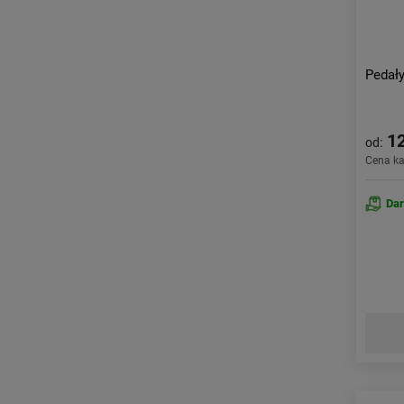
Pedał
12
od:
Cena k
Da