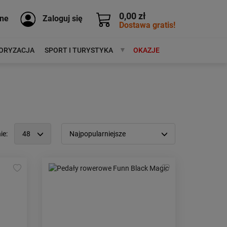
0,00 zł
ne
Zaloguj się
Dostawa gratis!
ORYZACJA
SPORT I TURYSTYKA
MARKI
OKAZJE
ie:
48
Najpopularniejsze
12
Popularność:
największa
24
Cena:
od najniższej
48
od najwyższej
96
Kolejność:
alfabetycznie
Aktualności:
najnowsze