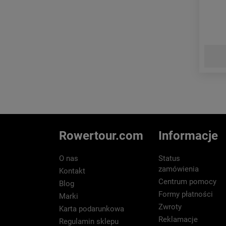
Rowertour.com
Informacje
O nas
Status
zamówienia
Kontakt
Centrum pomocy
Blog
Formy płatności
Marki
Zwroty
Karta podarunkowa
Reklamacje
Regulamin sklepu