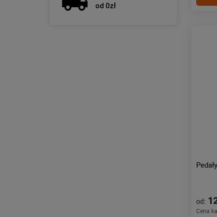
od 0zł
Pedał
12
od:
Cena k