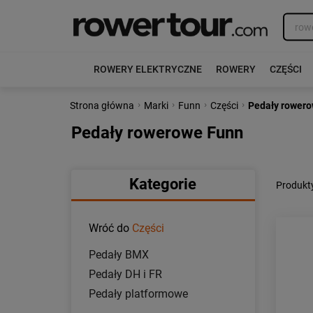
ROWERY ELEKTRYCZNE
ROWERY
CZĘŚCI
›
›
›
›
Strona główna
Marki
Funn
Części
Pedały rower
Pedały rowerowe Funn
Kategorie
Produkt
Wróć do
Części
Pedały BMX
Pedały DH i FR
Pedały platformowe