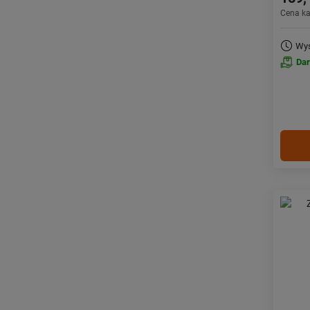
Cena k
Wys
Da