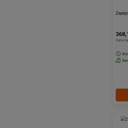
Zapię
368,
Cena k
Wys
Da