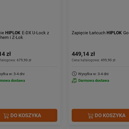
cie
HIPLOK
E-DX U-Lock z
Zapięcie Łańcuch
HIPLOK
Go
hem i Z-Lok
14 zł
449,14 zł
atalogowa:
679,90 zł
Cena katalogowa:
499,90 zł
yłka w: 3-4 dni
Wysyłka w: 3-4 dni
rmowa dostawa
Darmowa dostawa
DO KOSZYKA
DO KOSZYKA