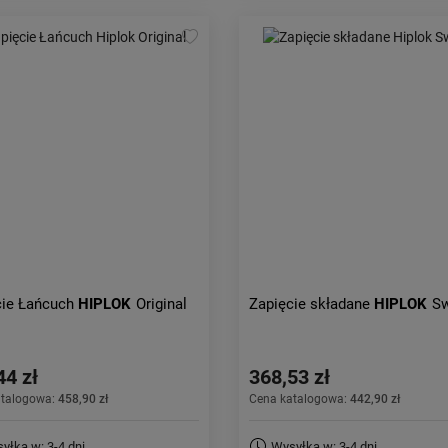
cie Łańcuch
HIPLOK
Original
Zapięcie składane
HIPLOK
Sw
44 zł
368,53 zł
atalogowa:
458,90 zł
Cena katalogowa:
442,90 zł
yłka w: 3-4 dni
Wysyłka w: 3-4 dni