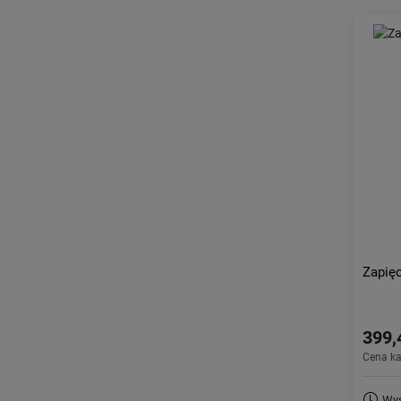
Zapię
399,
Cena k
Wys