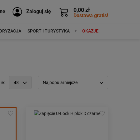
0,00 zł
ne
Zaloguj się
Dostawa gratis!
ORYZACJA
SPORT I TURYSTYKA
MARKI
OKAZJE
ie:
48
Najpopularniejsze
12
Popularność:
największa
24
Cena:
od najniższej
48
od najwyższej
96
Kolejność:
alfabetycznie
Aktualności:
najnowsze