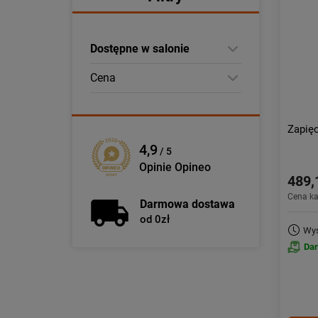
Dostępne w salonie
Cena
Zapię
4,9
/ 5
Opinie Opineo
489,
Cena k
Darmowa dostawa
od 0zł
Wys
Da