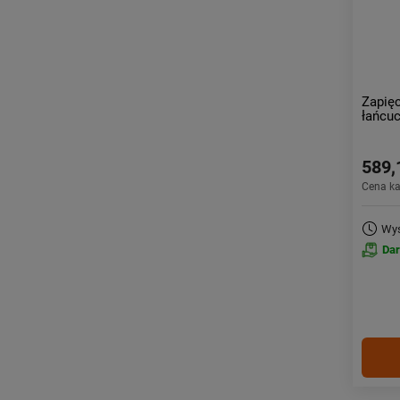
Zapię
łańcuc
589,
Cena k
Wys
Da