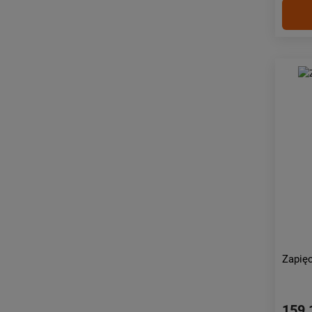
Zapię
159,