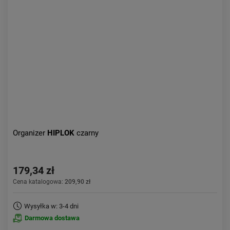
Kolejność:
alfabetycznie
Aktualności:
najnowsze
Obniżka:
największa
Organizer
HIPLOK
czarny
179,34 zł
Cena katalogowa:
209,90 zł
Wysyłka w: 3-4 dni
Darmowa dostawa