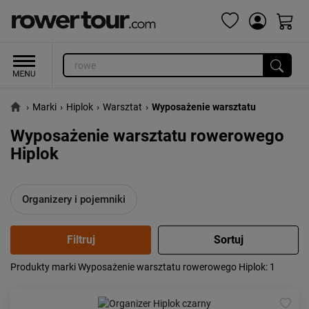
›
Marki
›
Hiplok
›
Warsztat
›
Wyposażenie warsztatu
Wyposażenie warsztatu rowerowego
Hiplok
Organizery i pojemniki
Produkty marki Wyposażenie warsztatu rowerowego Hiplok
: 1
Popularność:
największa
Cena:
od najniższej
od najwyższej