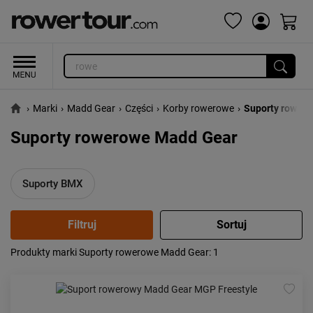
›
Marki
›
Madd Gear
›
Części
›
Korby rowerowe
›
Suporty rower
Suporty rowerowe Madd Gear
Suporty BMX
Produkty marki Suporty rowerowe Madd Gear
: 1
Popularność:
największa
Cena:
od najniższej
od najwyższej
Kolejność:
alfabetycznie