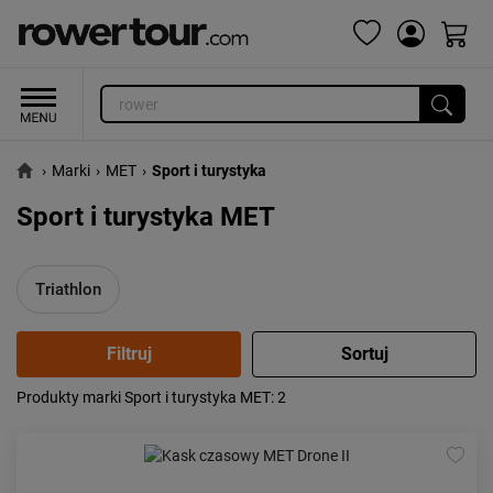
›
Marki
›
MET
›
Sport i turystyka
Sport i turystyka MET
Triathlon
Produkty marki Sport i turystyka MET
: 2
Popularność:
największa
Cena:
od najniższej
od najwyższej
Kolejność:
alfabetycznie