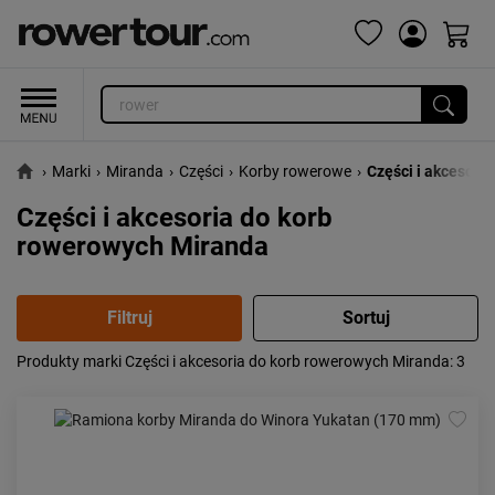
›
Marki
›
Miranda
›
Części
›
Korby rowerowe
›
Części i akcesoria
Części i akcesoria do korb
rowerowych Miranda
Produkty marki Części i akcesoria do korb rowerowych Miranda
: 3
Popularność:
największa
Cena:
od najniższej
od najwyższej
Kolejność:
alfabetycznie
Aktualności:
najnowsze