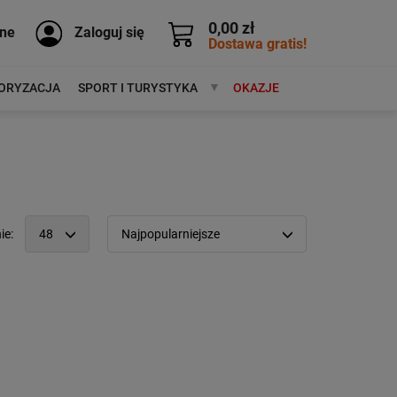
0,00 zł
ne
Zaloguj się
Dostawa gratis!
ORYZACJA
SPORT I TURYSTYKA
MARKI
OKAZJE
ie:
48
Najpopularniejsze
12
Popularność:
największa
24
Cena:
od najniższej
48
od najwyższej
96
Kolejność:
alfabetycznie
Aktualności:
najnowsze