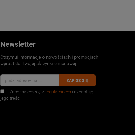
Newsletter
Otrzymuj informacje o nowościach i promocjach
wprost do Twojej skrzynki e-mailowej:
ZAPISZ SIĘ
- Zapoznałem się z
regulaminem
i akceptuję
jego treść