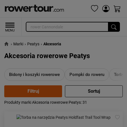
›
Marki
›
Peatys
›
Akcesoria
Akcesoria rowerowe Peatys
Bidony i koszyki rowerowe
Pompki do roweru
Torby 
Produkty marki Akcesoria rowerowe Peatys
: 31
Popularność:
największa
Cena:
od najniższej
od najwyższej
Kolejność:
alfabetycznie