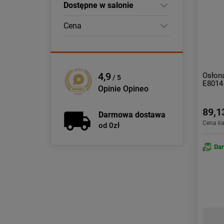
Dostępne w salonie
Cena
4,9
Osłona
/ 5
E8014
Opinie Opineo
89,1
Darmowa dostawa
Cena k
od 0zł
Da