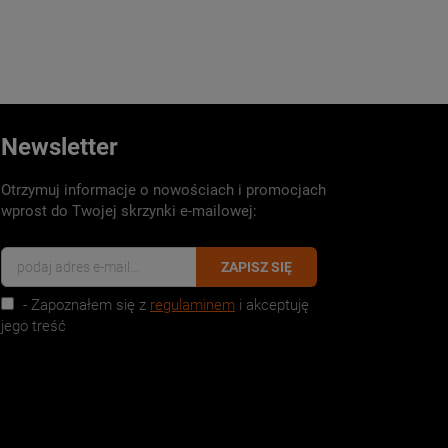
Newsletter
Otrzymuj informacje o nowościach i promocjach
wprost do Twojej skrzynki e-mailowej:
ZAPISZ SIĘ
- Zapoznałem się z
regulaminem
i akceptuję
jego treść