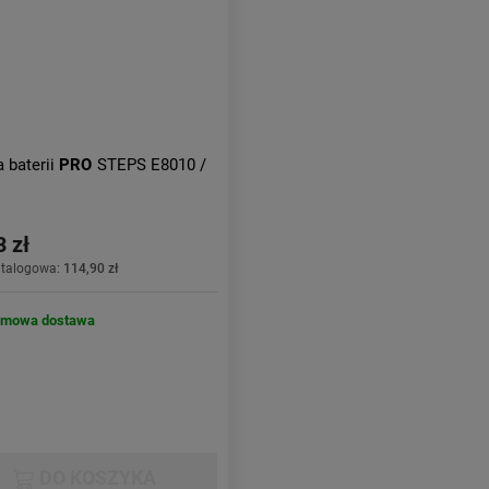
 baterii
PRO
STEPS E8010 /
3 zł
atalogowa:
114,90 zł
rmowa dostawa
DO KOSZYKA