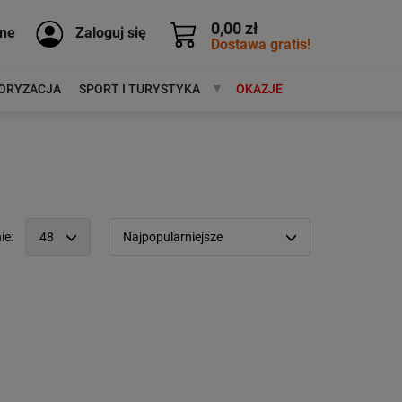
0,00 zł
ne
Zaloguj się
Dostawa gratis!
ORYZACJA
SPORT I TURYSTYKA
MARKI
OKAZJE
ie:
48
Najpopularniejsze
12
Popularność:
największa
24
Cena:
od najniższej
48
od najwyższej
96
Kolejność:
alfabetycznie
Aktualności:
najnowsze