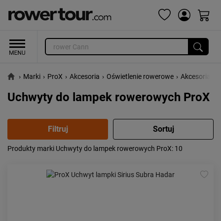
›
Marki
›
ProX
›
Akcesoria
›
Oświetlenie rowerowe
›
Akcesoria i 
Uchwyty do lampek rowerowych ProX
Produkty marki Uchwyty do lampek rowerowych ProX
: 10
Popularność:
największa
Cena:
od najniższej
od najwyższej
Kolejność:
alfabetycznie
Aktualności:
najnowsze
Obniżka:
największa