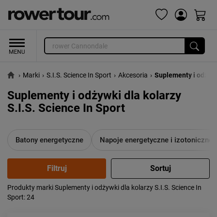
›
Marki
›
S.I.S. Science In Sport
›
Akcesoria
›
Suplementy i odżyw
Suplementy i odżywki dla kolarzy
S.I.S. Science In Sport
Batony energetyczne
Napoje energetyczne i izotoniczne
Produkty marki Suplementy i odżywki dla kolarzy S.I.S. Science In
Popularność:
największa
Sport
: 24
Cena:
od najniższej
od najwyższej