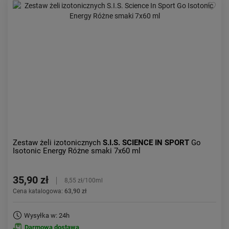
Kolejność:
alfabetycznie
Aktualności:
najnowsze
Obniżka:
największa
Zestaw żeli izotonicznych
S.I.S. SCIENCE IN SPORT
Go
Isotonic Energy Różne smaki 7x60 ml
35,90 zł
8,55 zł/100ml
Cena katalogowa:
63,90 zł
Wysyłka w: 24h
Darmowa dostawa