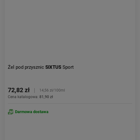
Aktualności:
najnowsze
Obniżka:
największa
Żel pod przysznic
SIXTUS
Sport
72,82 zł
14,56 zł/100ml
Cena katalogowa:
81,90 zł
Darmowa dostawa