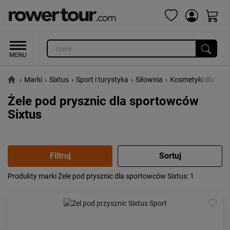
›
Marki
›
Sixtus
›
Sport i turystyka
›
Siłownia
›
Kosmetyki dla sp
Żele pod prysznic dla sportowców
Sixtus
Produkty marki Żele pod prysznic dla sportowców Sixtus
: 1
Popularność:
największa
Cena:
od najniższej
od najwyższej
Kolejność:
alfabetycznie