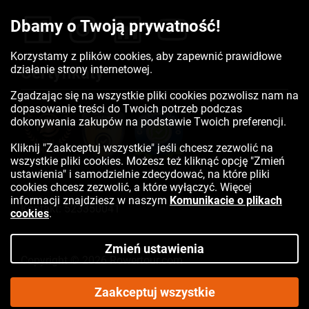
Dbamy o Twoją prywatność!
Korzystamy z plików cookies, aby zapewnić prawidłowe
działanie strony internetowej.
Certyfikaty
Zgadzając się na wszystkie pliki cookies pozwolisz nam na
dopasowanie treści do Twoich potrzeb podczas
dokonywania zakupów na podstawie Twoich preferencji.
Kliknij "Zaakceptuj wszystkie" jeśli chcesz zezwolić na
wszystkie pliki cookies. Możesz też kliknąć opcję "Zmień
ustawienia" i samodzielnie zdecydować, na które pliki
cookies chcesz zezwolić, a które wyłączyć. Więcej
informacji znajdziesz w naszym
Komunikacie o plikach
Kontakt:
523350041
cookies
.
Zmień ustawienia
Copyright © 2026 Rowertour.com
Internetowy sklep rowerowy
Zaakceptuj wszystkie