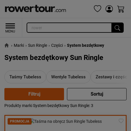
›
Marki
›
Sun Ringle
›
Części
›
System bezdętkowy
System bezdętkowy Sun Ringle
Taśmy Tubeless
Wentyle Tubeless
Zestawy i części 
Produkty marki System bezdętkowy Sun Ringle
: 3
Popularność:
największa
Cena:
od najniższej
PROMOCJA
od najwyższej
Kolejność:
alfabetycznie