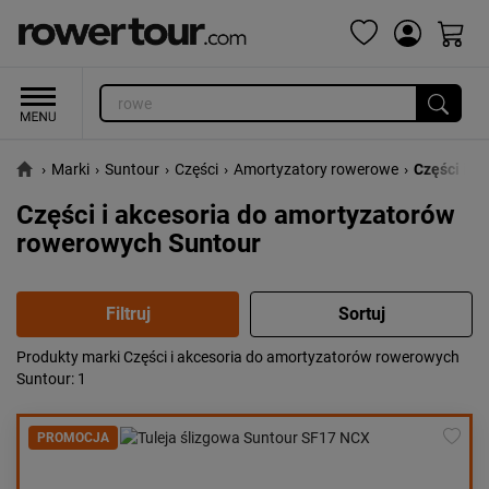
›
Marki
›
Suntour
›
Części
›
Amortyzatory rowerowe
›
Części i a
Części i akcesoria do amortyzatorów
rowerowych Suntour
Produkty marki Części i akcesoria do amortyzatorów rowerowych
Popularność:
największa
Suntour
: 1
Cena:
od najniższej
od najwyższej
PROMOCJA
Kolejność:
alfabetycznie
Aktualności:
najnowsze