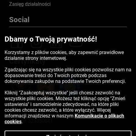
Zasięg działalności
Social
Dbamy o Twoją prywatność!
Korzystamy z plików cookies, aby zapewnić prawidłowe
działanie strony internetowej.
Certyfikaty
Zgadzając się na wszystkie pliki cookies pozwolisz nam na
dopasowanie treści do Twoich potrzeb podczas
dokonywania zakupów na podstawie Twoich preferencji.
Kliknij "Zaakceptuj wszystkie" jeśli chcesz zezwolić na
wszystkie pliki cookies. Możesz też kliknąć opcję "Zmień
ustawienia" i samodzielnie zdecydować, na które pliki
cookies chcesz zezwolić, a które wyłączyć. Więcej
informacji znajdziesz w naszym
Komunikacie o plikach
Kontakt:
523350041
cookies
.