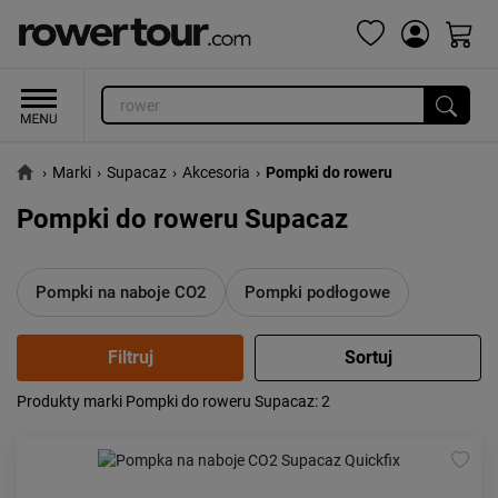
›
Marki
›
Supacaz
›
Akcesoria
›
Pompki do roweru
Pompki do roweru Supacaz
Pompki na naboje CO2
Pompki podłogowe
Produkty marki Pompki do roweru Supacaz
: 2
Popularność:
największa
Cena:
od najniższej
od najwyższej
Kolejność:
alfabetycznie