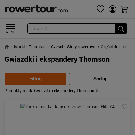
›
Marki
›
Thomson
›
Części
›
Stery rowerowe
›
Części do sterów
›
Gwiazdki i ekspandery Thomson
Produkty marki Gwiazdki i ekspandery Thomson
: 5
Popularność:
największa
Cena:
od najniższej
od najwyższej
Kolejność:
alfabetycznie
Aktualności:
najnowsze
Obniżka:
największa