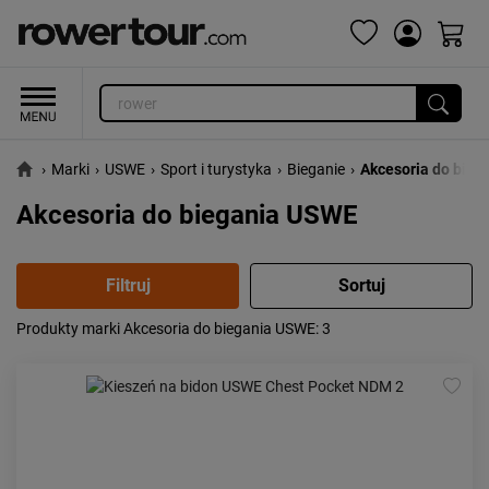
›
Marki
›
USWE
›
Sport i turystyka
›
Bieganie
›
Akcesoria do bieg
Akcesoria do biegania USWE
Produkty marki Akcesoria do biegania USWE
: 3
Popularność:
największa
Cena:
od najniższej
od najwyższej
Kolejność:
alfabetycznie
Aktualności:
najnowsze
Obniżka:
największa