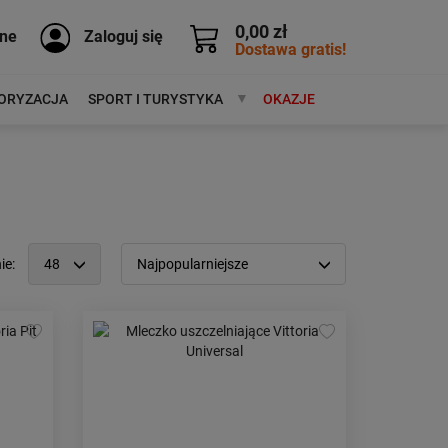
0,00 zł
ne
Zaloguj się
Dostawa gratis!
ORYZACJA
SPORT I TURYSTYKA
MARKI
OKAZJE
ie:
48
Najpopularniejsze
12
Popularność:
największa
24
Cena:
od najniższej
48
od najwyższej
96
Kolejność:
alfabetycznie
Aktualności:
najnowsze