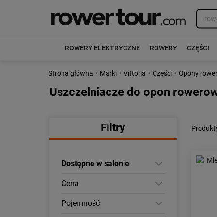
ROWERY ELEKTRYCZNE
ROWERY
CZĘŚCI
›
›
›
›
Strona główna
Marki
Vittoria
Części
Opony rowe
Uszczelniacze do opon rowerow
Filtry
Produkty
Dostępne w salonie
Cena
Pojemność