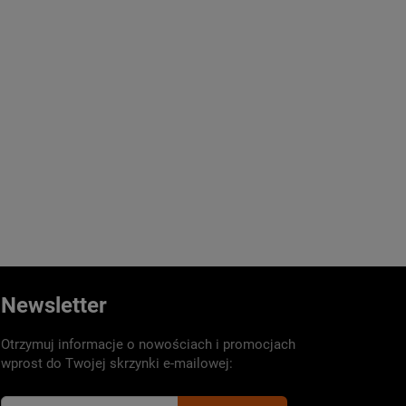
Newsletter
Otrzymuj informacje o nowościach i promocjach
wprost do Twojej skrzynki e-mailowej: