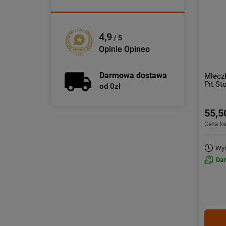
4,9
/ 5
Opinie Opineo
Darmowa dostawa
Mlecz
Pit S
od 0zł
55,5
Cena k
Wys
Da