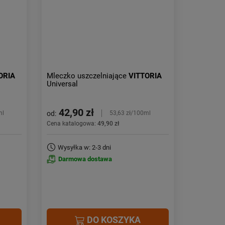
Obniżka:
największa
ORIA
Mleczko uszczelniające
VITTORIA
Universal
42,90 zł
od:
ml
53,63 zł/100ml
Cena katalogowa:
49,90 zł
Wysyłka w: 2-3 dni
Darmowa dostawa
DO KOSZYKA