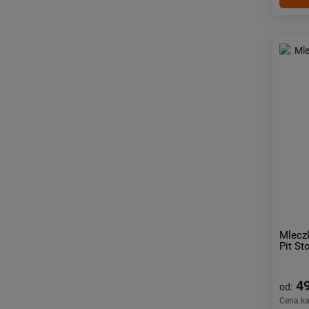
Mlecz
Pit St
49
od:
Cena k