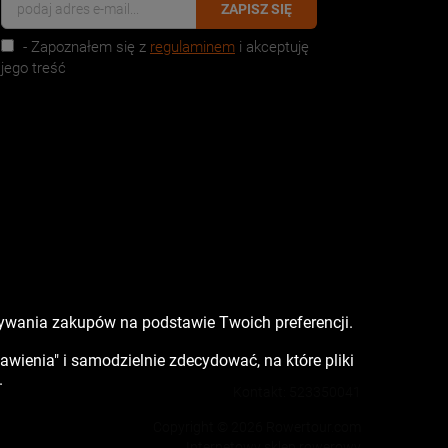
ZAPISZ SIĘ
- Zapoznałem się z
regulaminem
i akceptuję
jego treść
nywania zakupów na podstawie Twoich preferencji.
tawienia" i samodzielnie zdecydować, na które pliki
.
Kontakt:
523350041
Copyright © 2026 Rowertour.com
Internetowy sklep rowerowy