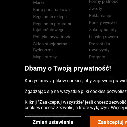
Formy płatności
Marki
Zwroty
Karta podarunkowa
Reklamacje
Regulamin sklepu
Koszty wysyłki
Regulamin programu
lojalnościowego
Zakupy na raty
Polityka prywatności
Leasing roweru
Sklep stacjonarny
Prezent dla
Bydgoszcz
rowerzysty
Mapa strony
Program
lojalnościowy
Dbamy o Twoją prywatność!
Newsletter
Słownik pojęć
Korzystamy z plików cookies, aby zapewnić prawidł
rowerowych
Zasięg
Zgadzając się na wszystkie pliki cookies pozwoli
działalności
Kliknij "Zaakceptuj wszystkie" jeśli chcesz zezwoli
cookies chcesz zezwolić, a które wyłączyć. Więcej
Zmień ustawienia
Zaakceptuj 