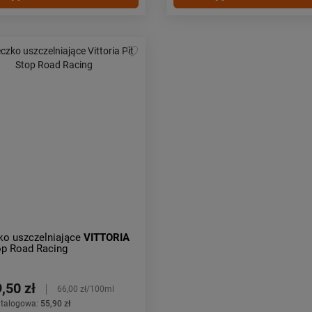
ko uszczelniające
VITTORIA
op Road Racing
,50 zł
66,00 zł/100ml
atalogowa:
55,90 zł