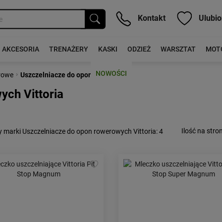
Kontakt
Ulubio
AKCESORIA
TRENAŻERY
KASKI
ODZIEŻ
WARSZTAT
MOT
NOWOŚCI
›
rowe
Uszczelniacze do opon rowerowych
ych Vittoria
Ilość na stron
 marki Uszczelniacze do opon rowerowych Vittoria
: 4