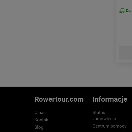
Da
Rowertour.com
Informacje
O nas
Status
zamówienia
Kontakt
Centrum pomocy
Blog