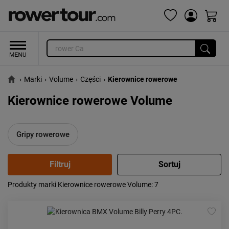
›
Marki
›
Volume
›
Części
›
Kierownice rowerowe
Kierownice rowerowe Volume
Gripy rowerowe
Produkty marki Kierownice rowerowe Volume
: 7
Popularność:
największa
Cena:
od najniższej
od najwyższej
Kolejność:
alfabetycznie