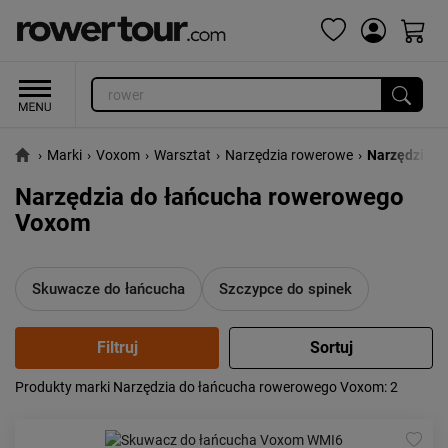
›
Marki
›
Voxom
›
Warsztat
›
Narzędzia rowerowe
›
Narzędzia d
Narzędzia do łańcucha rowerowego
Voxom
Skuwacze do łańcucha
Szczypce do spinek
Produkty marki Narzędzia do łańcucha rowerowego Voxom
: 2
Popularność:
największa
Cena:
od najniższej
od najwyższej