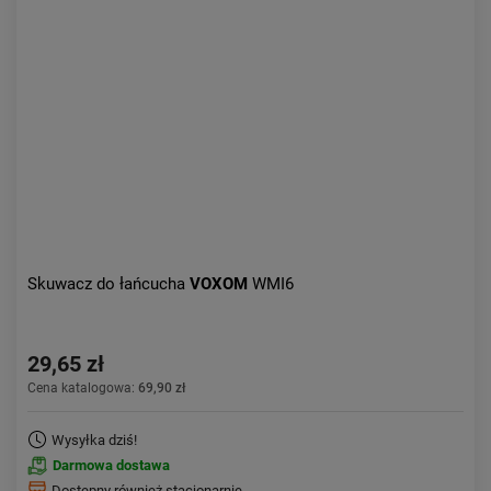
Kolejność:
alfabetycznie
Aktualności:
najnowsze
Obniżka:
największa
Skuwacz do łańcucha
VOXOM
WMI6
29,65 zł
Cena katalogowa:
69,90 zł
Wysyłka dziś!
Darmowa dostawa
Dostępny również stacjonarnie