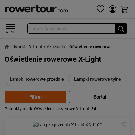
›
Marki
›
X-Light
›
Akcesoria
›
Oświetlenie rowerowe
Oświetlenie rowerowe X-Light
Lampki rowerowe przednie
Lampki rowerowe tylne
Z
Produkty marki Oświetlenie rowerowe X-Light
: 34
Popularność:
największa
Cena:
od najniższej
od najwyższej
Kolejność:
alfabetycznie