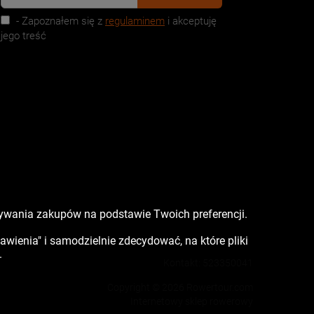
- Zapoznałem się z
regulaminem
i akceptuję
jego treść
nywania zakupów na podstawie Twoich preferencji.
tawienia" i samodzielnie zdecydować, na które pliki
.
Kontakt:
523350041
Copyright © 2026 Rowertour.com
Internetowy sklep rowerowy