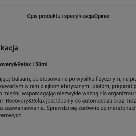
Opis produktu i specyfikacja
Opinie
ikacja
covery&Relax 150ml
jący balsam, do stosowania po wysiłku fizycznym, na pr
 zawartym w nim olejkom eterycznym i ziołom, preparat pr
 mięśni, wspomagając niezwykle ważną dla organizmu f
Born Recovery&Relax jest idealny do automasażu oraz moż
ia zaawansowania. Sprawdzi się zarówno po maratonach, j
werowych.