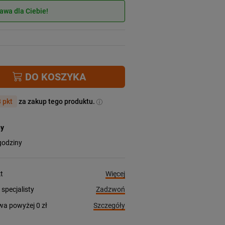
wa dla Ciebie!
DO KOSZYKA
 pkt
za zakup tego produktu.
ny
godziny
Więcej
t
Zadzwoń
pecjalisty
Szczegóły
a powyżej 0 zł