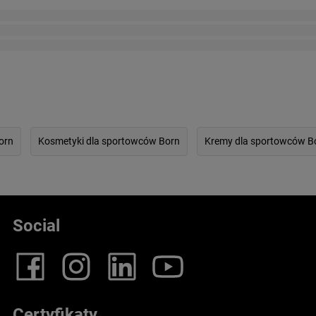
orn
Kosmetyki dla sportowców Born
Kremy dla sportowców B
Social
Certyfikaty