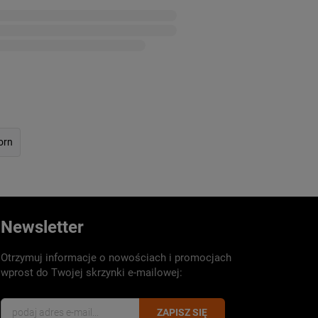
orn
Newsletter
Otrzymuj informacje o nowościach i promocjach
wprost do Twojej skrzynki e-mailowej:
ZAPISZ SIĘ