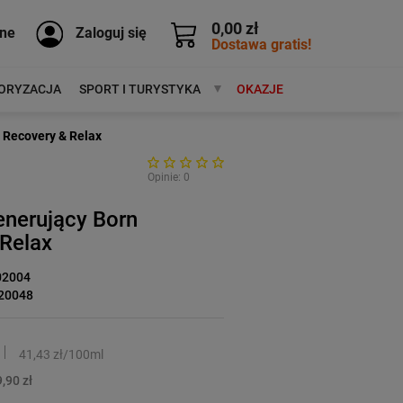
0,00 zł
ne
Zaloguj się
Dostawa gratis!
ORYZACJA
SPORT I TURYSTYKA
MARKI
OKAZJE
 Recovery & Relax
Opinie: 0
enerujący Born
 Relax
02004
20048
41,43 zł/100ml
,90 zł