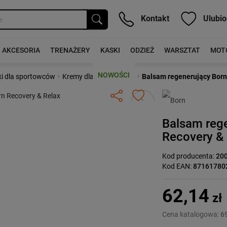
Kontakt
Ulubio
AKCESORIA
TRENAŻERY
KASKI
ODZIEŻ
WARSZTAT
MOT
NOWOŚCI
›
›
i dla sportowców
Kremy dla sportowców
Balsam regenerujący Born
Następny
Balsam reg
Recovery &
Kod producenta:
20
Kod EAN:
87161780
62,14
zł
Cena katalogowa:
69