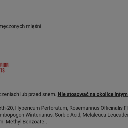
męczonych mięśni
czeniach lub przed snem.
Nie stosować na okolice intymn
eth-20, Hypericum Perforatum, Rosemarinus Officinalis 
 Cymbopogon Winterianus, Sorbic Acid, Melaleuca Leucaden
, Methyl Benzoate..