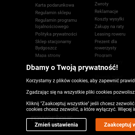
Zwroty
Karta podarunkowa
Reklamacje
Regulamin sklepu
Koszty wysyłki
Regulamin programu
lojalnościowego
Zakupy na raty
Polityka prywatności
Leasing roweru
Sklep stacjonarny
Prezent dla
Bydgoszcz
rowerzysty
Mapa strony
Program
lojalnościowy
Dbamy o Twoją prywatność!
Newsletter
Słownik pojęć
Korzystamy z plików cookies, aby zapewnić prawidł
rowerowych
Zasięg
Zgadzając się na wszystkie pliki cookies pozwoli
działalności
Kliknij "Zaakceptuj wszystkie" jeśli chcesz zezwoli
cookies chcesz zezwolić, a które wyłączyć. Więcej
Zmień ustawienia
Zaakceptuj 