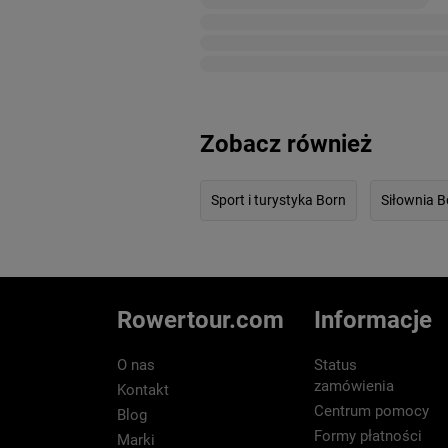
Zobacz również
Sport i turystyka Born
Siłownia B
Rowertour.com
Informacje
O nas
Status
zamówienia
Kontakt
Centrum pomocy
Blog
Formy płatności
Marki