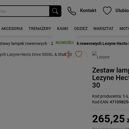
Kontakt
Ulubio
AKCESORIA
TRENAŻERY
KASKI
ODZIEŻ
WARSZTAT
MOT
NOWOŚCI
›
stawy lampek rowerowych
Zestaw lampek rowerowych Lezyne Hecto D
Następny
Zestaw lam
Lezyne Hect
30
Kod producenta:
1-
Kod EAN:
47105825
265,25
z