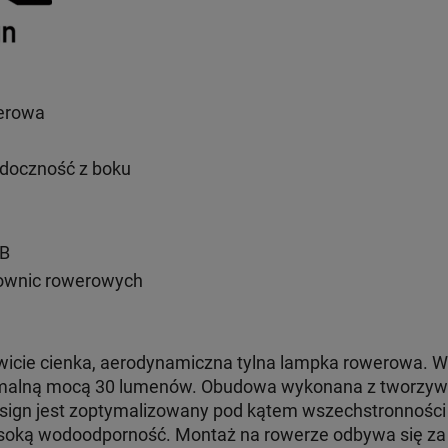
erowa
idoczność z boku
SB
rownic rowerowych
icie cienka, aerodynamiczna tylna lampka rowerowa. W
ymalną mocą 30 lumenów. Obudowa wykonana z tworzyw
design jest zoptymalizowany pod kątem wszechstronności 
soką wodoodporność. Montaż na rowerze odbywa się 