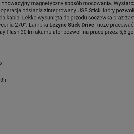
innowacyjny magnetyczny sposób mocowania. Wystarcz
a operacja odsłania zintegrowany USB Stick, który pozwo
ia kabla. Lekko wysunięta do przodu soczewka oraz zas
iecenia 270°. Lampka
Lezyne Stick Drive
może pracować 
 Day Flash 30 lm akumulator pozwoli na pracę przez 5,5 go
ix
23h