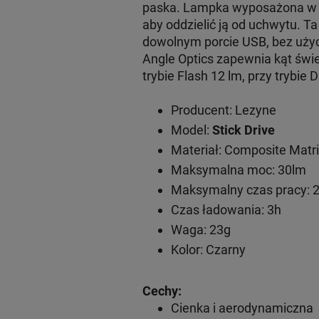
paska. Lampka wyposażona w 
aby oddzielić ją od uchwytu. T
dowolnym porcie USB, bez użyc
Angle Optics zapewnia kąt św
trybie Flash 12 lm, przy trybie
Producent: Lezyne
Model:
Stick
Drive
Materiał: Composite Matr
Maksymalna moc: 30lm
Maksymalny czas pracy: 
Czas ładowania: 3h
Waga: 23g
Kolor: Czarny
Cechy:
Cienka i aerodynamiczna