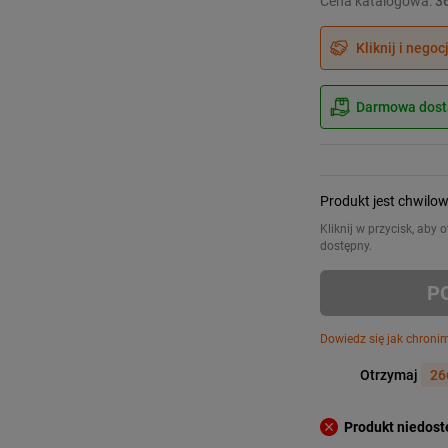
Cena katalogowa:
36
Kliknij i negoc
Darmowa dosta
Produkt jest chwilo
Kliknij w przycisk, aby
dostępny.
P
Dowiedz się jak chroni
Otrzymaj
26
Produkt niedos