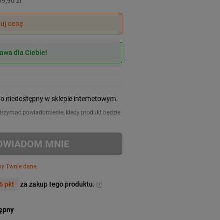
9,90 zł
juj cenę
wa dla Ciebie!
wo niedostępny w sklepie internetowym.
 otrzymać powiadomienie, kiedy produkt będzie
OWIADOM MNIE
my Twoje dane.
6 pkt
za zakup tego produktu.
tępny