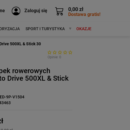
0,00 zł
ne
Zaloguj się
Dostawa gratis!
ORYZACJA
SPORT I TURYSTYKA
MARKI
OKAZJE
rive 500XL & Stick 30
Opinie: 0
pek rowerowych
o Drive 500XL & Stick
LED-9P-V1504
43463
ł