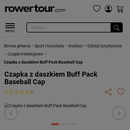
›
›
›
Strona główna
Sport i turystyka
Outdoor
Odzież turystyczna
›
›
Czapki trekkingowe
Czapka z daszkiem Buff Pack Baseball Cap
Czapka z daszkiem Buff Pack
Baseball Cap
(0)
Previous
Next