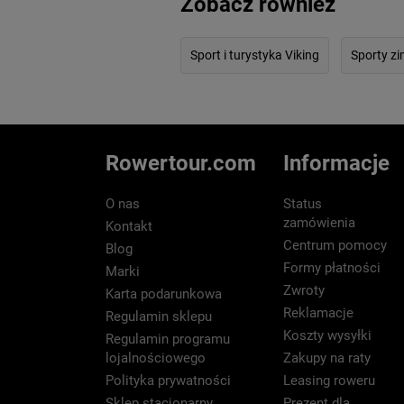
Zobacz również
Sport i turystyka Viking
Sporty z
Rowertour.com
Informacje
O nas
Status
zamówienia
Kontakt
Centrum pomocy
Blog
Formy płatności
Marki
Zwroty
Karta podarunkowa
Reklamacje
Regulamin sklepu
Koszty wysyłki
Regulamin programu
lojalnościowego
Zakupy na raty
Polityka prywatności
Leasing roweru
Sklep stacjonarny
Prezent dla