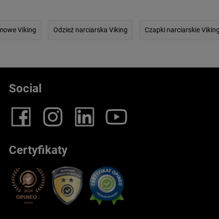
imowe Viking
Odzież narciarska Viking
Czapki narciarskie Vikin
Social
Certyfikaty