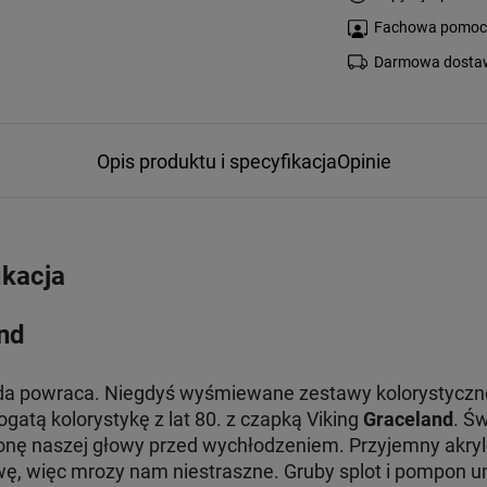
Fachowa pomoc s
Darmowa dostaw
Opis produktu i specyfikacja
Opinie
ikacja
nd
a powraca. Niegdyś wyśmiewane zestawy kolorystyczne, 
atą kolorystykę z lat 80. z czapką Viking
Graceland
. Ś
ronę naszej głowy przed wychłodzeniem. Przyjemny akrylo
ę, więc mrozy nam niestraszne. Gruby splot i pompon u