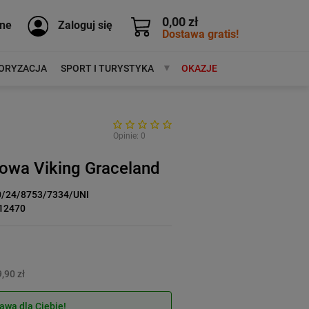
0,00 zł
ne
Zaloguj się
Dostawa gratis!
ORYZACJA
SPORT I TURYSTYKA
MARKI
OKAZJE
Opinie: 0
owa Viking Graceland
0/24/8753/7334/UNI
12470
,90 zł
wa dla Ciebie!