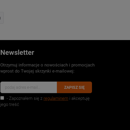
g
Newsletter
Otrzymuj informacje o nowościach i promocjach
wprost do Twojej skrzynki e-mailowej:
ZAPISZ SIĘ
- Zapoznałem się z
regulaminem
i akceptuję
jego treść