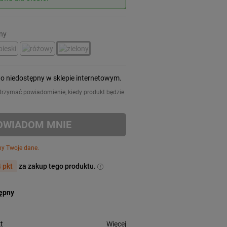
ony
wo niedostępny w sklepie internetowym.
 otrzymać powiadomienie, kiedy produkt będzie
OWIADOM MNIE
my Twoje dane.
 pkt
za zakup tego produktu.
tępny
Więcej
t