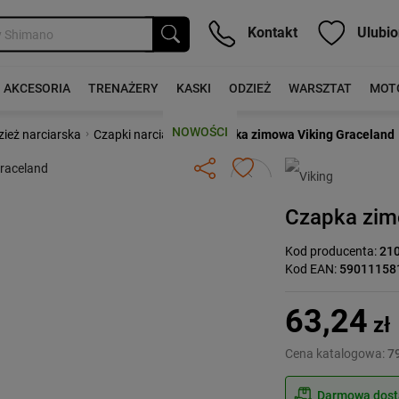
Kontakt
Ulubio
AKCESORIA
TRENAŻERY
KASKI
ODZIEŻ
WARSZTAT
MOT
NOWOŚCI
›
›
ież narciarska
Czapki narciarskie
Czapka zimowa Viking Graceland
Następny
Czapka zim
Kod producenta:
21
Kod EAN:
59011158
63,24
zł
Cena katalogowa:
79
Darmowa dosta