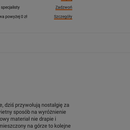
Zadzwoń
pecjalisty
Szczegóły
a powyżej 0 zł
dziś przywołują nostalgię za
wietny sposób na wyróżnienie
wy materiał nie drapie i
mieszczony na górze to kolejne