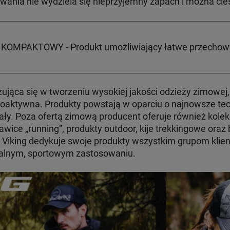
wania nie wydziela się nieprzyjemny zapach i można cie
OMPAKTOWY - Produkt umożliwiający łatwe przechowy
zująca się w tworzeniu wysokiej jakości odzieży zimowej, 
moaktywna. Produkty powstają w oparciu o najnowsze tec
ły. Poza ofertą zimową producent oferuje również kolekcj
awice „running”, produkty outdoor, kije trekkingowe oraz
a Viking dedykuje swoje produkty wszystkim grupom klient
onalnym, sportowym zastosowaniu.