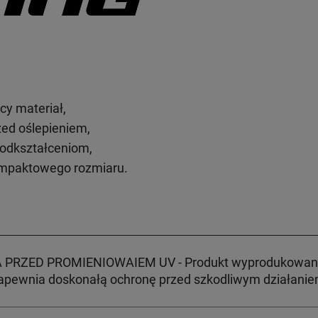
y materiał,
zed oślepieniem,
 odkształceniom,
ompaktowego rozmiaru.
RZED PROMIENIOWAIEM UV - Produkt wyprodukowany z
Zapewnia doskonałą ochronę przed szkodliwym działani