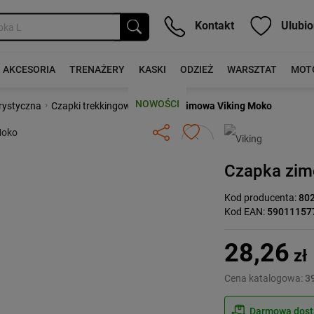
Kontakt
Ulubio
AKCESORIA
TRENAŻERY
KASKI
ODZIEŻ
WARSZTAT
MOT
NOWOŚCI
›
›
rystyczna
Czapki trekkingowe
Czapka zimowa Viking Moko
Następny
Czapka zim
Kod producenta:
80
Kod EAN:
59011157
28,26
zł
Cena katalogowa:
39
Darmowa dosta