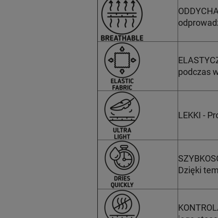
ODDYCHALN
odprowadz
ELASTYCZN
podczas w
LEKKI - P
SZYBKOSCH
Dzięki te
KONTROLA 