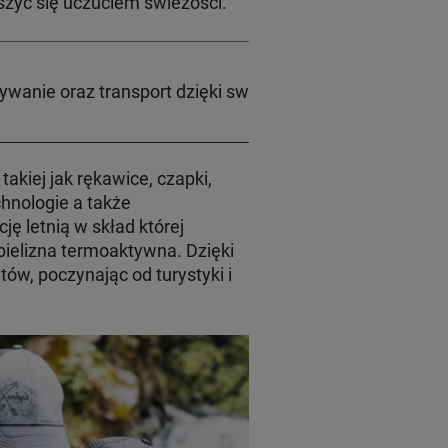
szyć się uczuciem świeżości.
wanie oraz transport dzięki swoim kompaktowym rozm
takiej jak rękawice, czapki,
hnologie a także
ę letnią w skład której
 bielizna termoaktywna. Dzięki
ów, poczynając od turystyki i