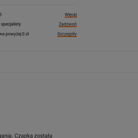
Więcej
t
Zadzwoń
pecjalisty
Szczegóły
a powyżej 0 zł
gania. Czapka została