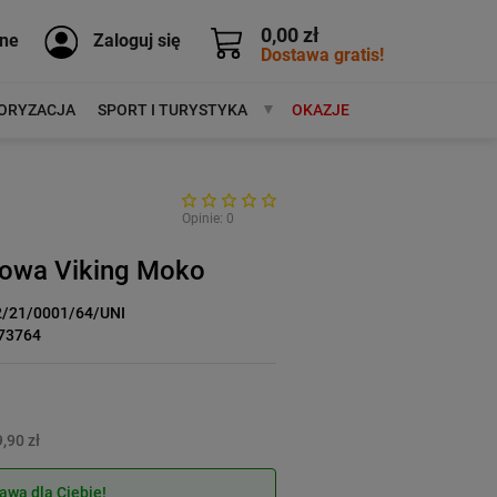
0,00 zł
ne
Zaloguj się
Dostawa gratis!
ORYZACJA
SPORT I TURYSTYKA
MARKI
OKAZJE
Opinie: 0
owa Viking Moko
2/21/0001/64/UNI
73764
,90 zł
wa dla Ciebie!