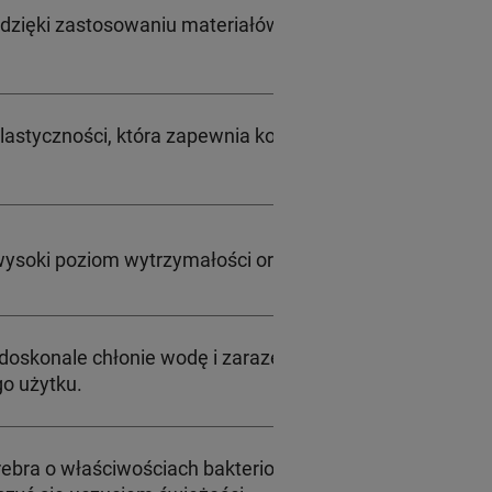
ęki zastosowaniu materiałów, które radzą sobie z
astyczności, która zapewnia komfort i swobodę ruchów
wysoki poziom wytrzymałości oraz funkcjonalności.
 doskonale chłonie wodę i zarazem wyjątkowo szybko w
o użytku.
bra o właściwościach bakteriobójczych, dzięki czemu 