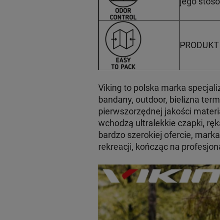
jego stoso
PRODUKT K
Viking to polska marka specjali
bandany, outdoor, bielizna ter
pierwszorzędnej jakości materia
wchodzą ultralekkie czapki, ręk
bardzo szerokiej ofercie, mark
rekreacji, kończąc na profesj