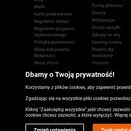
Formy płatności
Marki
Zwroty
Karta podarunkowa
Reklamacje
Regulamin sklepu
Koszty wysyłki
Regulamin programu
lojalnościowego
Zakupy na raty
Polityka prywatności
Leasing roweru
Sklep stacjonarny
Prezent dla
Bydgoszcz
rowerzysty
Mapa strony
Program
lojalnościowy
Dbamy o Twoją prywatność!
Newsletter
Słownik pojęć
Korzystamy z plików cookies, aby zapewnić prawidł
rowerowych
Zasięg
Zgadzając się na wszystkie pliki cookies pozwoli
działalności
Kliknij "Zaakceptuj wszystkie" jeśli chcesz zezwoli
cookies chcesz zezwolić, a które wyłączyć. Więcej
Zmień ustawienia
Zaakceptuj 