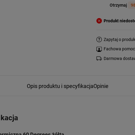
Otrzymaj
98
Produkt niedos
Zapytaj o produk
Fachowa pomoc s
Darmowa dostaw
Opis produktu i specyfikacja
Opinie
ikacja
ermiczna 60 Degrees żółta