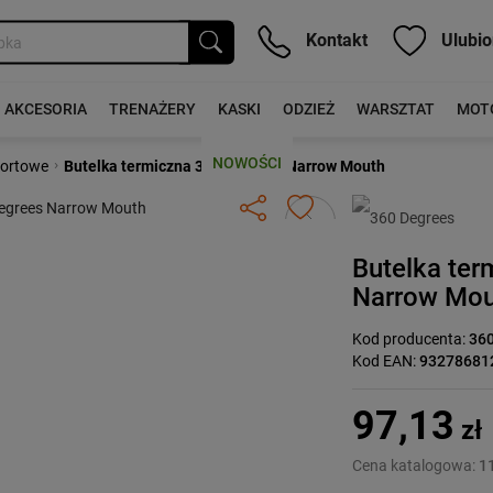
Kontakt
Ulubio
AKCESORIA
TRENAŻERY
KASKI
ODZIEŻ
WARSZTAT
MOT
NOWOŚCI
›
portowe
Butelka termiczna 360 Degrees Narrow Mouth
Następny
Butelka te
Narrow Mou
Kod producenta:
36
Kod EAN:
93278681
97,13
zł
Cena katalogowa:
11