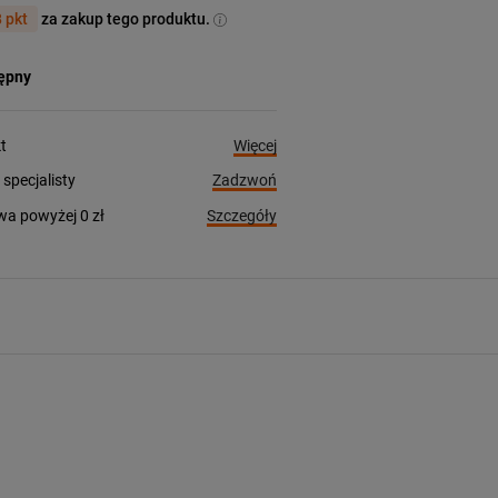
 pkt
za zakup tego produktu.
tępny
Więcej
t
Zadzwoń
pecjalisty
Szczegóły
a powyżej 0 zł