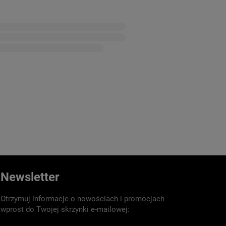
Newsletter
Otrzymuj informacje o nowościach i promocjach
wprost do Twojej skrzynki e-mailowej: