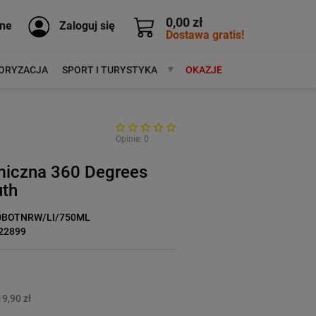
0,00 zł
ne
Zaloguj się
Dostawa gratis!
ORYZACJA
SPORT I TURYSTYKA
MARKI
OKAZJE
Opinie: 0
rmiczna 360 Degrees
th
0BOTNRW/LI/750ML
22899
9,90 zł