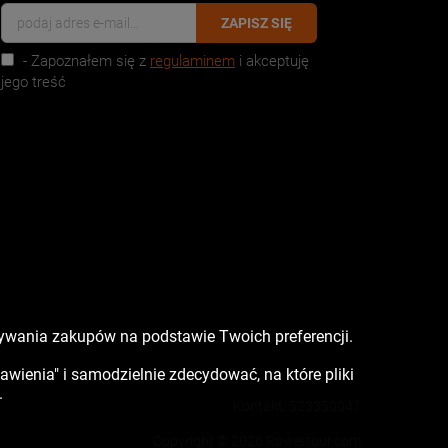
ZAPISZ SIĘ
- Zapoznałem się z
regulaminem
i akceptuję
jego treść
nywania zakupów na podstawie Twoich preferencji.
tawienia" i samodzielnie zdecydować, na które pliki
.
Kontakt:
523350041
Copyright © 2026 Rowertour.com