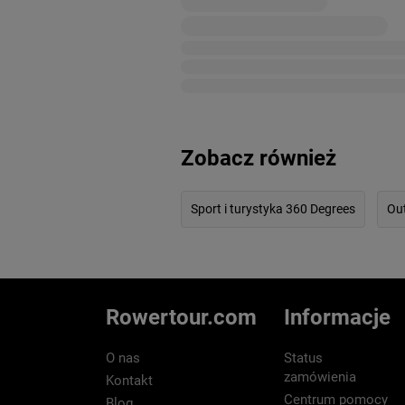
Zobacz również
Sport i turystyka 360 Degrees
Ou
Rowertour.com
Informacje
O nas
Status
zamówienia
Kontakt
Centrum pomocy
Blog