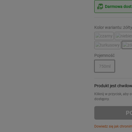
Darmowa dosta
Kolor wariantu: żółt
Pojemność
750ml
Produkt jest chwilo
Kliknij w przycisk, aby
dostępny.
P
Dowiedz się jak chroni