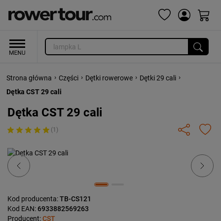
›
›
›
›
Strona główna
Części
Dętki rowerowe
Dętki 29 cali
Dętka CST 29 cali
Dętka CST 29 cali
(1)
Previous
Next
Kod producenta:
TB-CS121
Kod EAN:
6933882569263
Producent:
CST