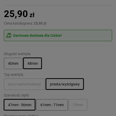
25,90
zł
Cena katalogowa:
25,90 zł
Darmowa dostawa dla Ciebie!
Długość wentyla
40mm
48mm
Typ wentyla
auto/samochodowy
presta/wyścigowy
Szerokość dętki
47mm - 56mm
61mm - 71mm
75mm
Rozmiar opon (dętka)