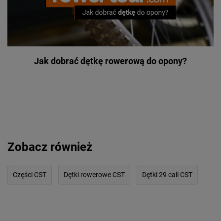
Jak dobrać dętkę rowerową do opony?
Zobacz również
Części CST
Dętki rowerowe CST
Dętki 29 cali CST