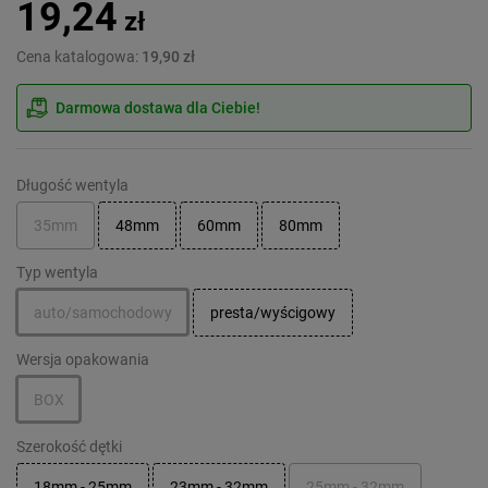
19,24
zł
Cena katalogowa:
19,90 zł
Darmowa dostawa dla Ciebie!
Długość wentyla
35mm
48mm
60mm
80mm
Typ wentyla
auto/samochodowy
presta/wyścigowy
Wersja opakowania
BOX
Szerokość dętki
18mm - 25mm
23mm - 32mm
25mm - 32mm