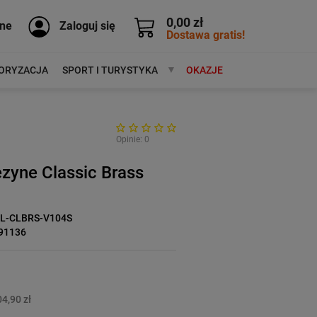
0,00 zł
ne
Zaloguj się
Dostawa gratis!
ORYZACJA
SPORT I TURYSTYKA
MARKI
OKAZJE
Opinie: 0
zyne Classic Brass
BL-CLBRS-V104S
91136
4,90 zł