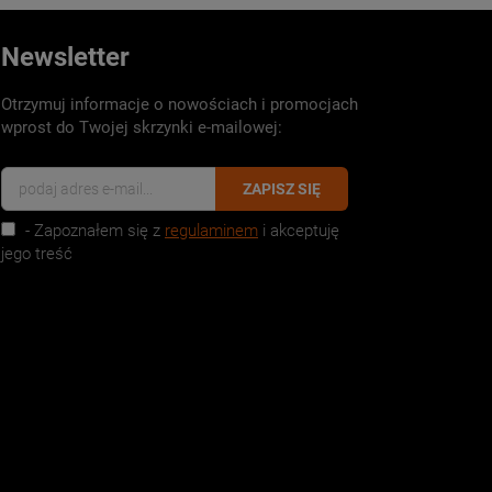
Newsletter
Otrzymuj informacje o nowościach i promocjach
wprost do Twojej skrzynki e-mailowej:
ZAPISZ SIĘ
- Zapoznałem się z
regulaminem
i akceptuję
jego treść