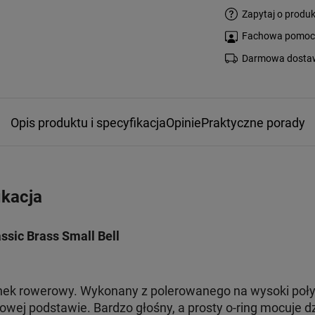
Zapytaj o produk
Fachowa pomoc s
Darmowa dostaw
Opis produktu i specyfikacja
Opinie
Praktyczne porady
ikacja
sic Brass Small Bell
ek rowerowy. Wykonany z polerowanego na wysoki poły
wej podstawie. Bardzo głośny, a prosty o-ring mocuje d