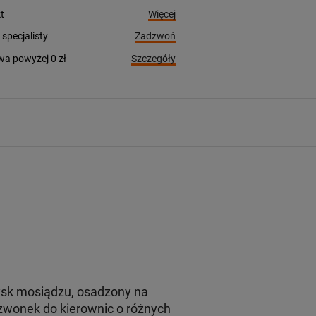
Więcej
t
Zadzwoń
pecjalisty
Szczegóły
a powyżej 0 zł
sk mosiądzu, osadzony na
zwonek do kierownic o różnych