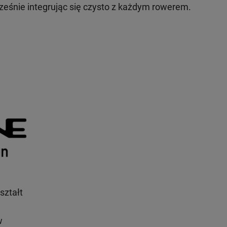
cześnie integrując się czysto z każdym rowerem.
ształt
w