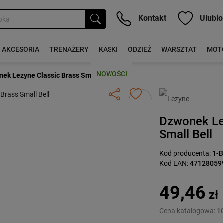
Kontakt
Ulubio
AKCESORIA
TRENAŻERY
KASKI
ODZIEŻ
WARSZTAT
MOT
NOWOŚCI
ek Lezyne Classic Brass Small Bell
Następny
Dzwonek Le
Small Bell
Kod producenta:
1-
Kod EAN:
47128059
49,46
zł
Cena katalogowa:
10