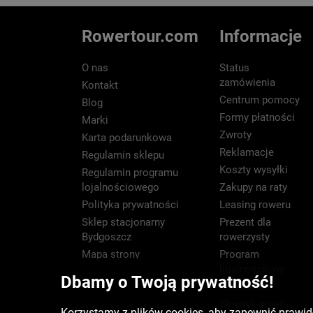
Rowertour.com
Informacje
O nas
Status
zamówienia
Kontakt
Centrum pomocy
Blog
Formy płatności
Marki
Zwroty
Karta podarunkowa
Reklamacje
Regulamin sklepu
Koszty wysyłki
Regulamin programu
lojalnościowego
Zakupy na raty
Polityka prywatności
Leasing roweru
Sklep stacjonarny
Prezent dla
Bydgoszcz
rowerzysty
Mapa strony
Program
lojalnościowy
Dbamy o Twoją prywatność!
Newsletter
Słownik pojęć
Korzystamy z plików cookies, aby zapewnić prawidł