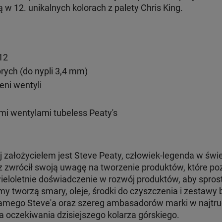
w 12. unikalnych kolorach z palety Chris King.
12
rych (do nypli 3,4 mm)
eni wentyli
mi wentylami tubeless Peaty's
rej założycielem jest Steve Peaty, człowiek-legenda w św
 zwrócił swoją uwagę na tworzenie produktów, które poz
ieloletnie doświadczenie w rozwój produktów, aby sp
rmy tworzą smary, oleje, środki do czyszczenia i zestaw
amego Steve'a oraz szereg ambasadorów marki w najtrud
 oczekiwania dzisiejszego kolarza górskiego.