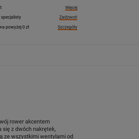
Więcej
t
Zadzwoń
pecjalisty
Szczegóły
a powyżej 0 zł
 swój rower akcentem
 się z dwóch nakrętek,
są ze wszystkimi wentylami od