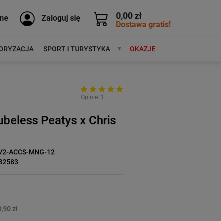
0,00 zł
ne
Zaloguj się
Dostawa gratis!
ORYZACJA
SPORT I TURYSTYKA
MARKI
OKAZJE
Opinie: 1
ubeless Peatys x Chris
V2-ACCS-MNG-12
82583
,90 zł