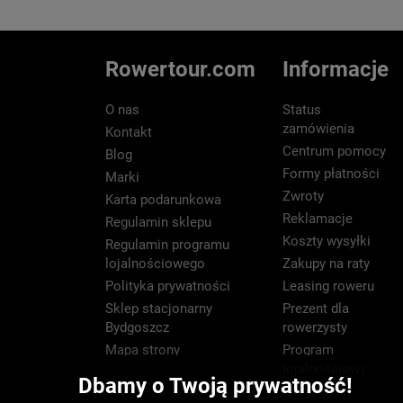
Rowertour.com
Informacje
O nas
Status
zamówienia
Kontakt
Centrum pomocy
Blog
Formy płatności
Marki
Zwroty
Karta podarunkowa
Reklamacje
Regulamin sklepu
Koszty wysyłki
Regulamin programu
lojalnościowego
Zakupy na raty
Polityka prywatności
Leasing roweru
Sklep stacjonarny
Prezent dla
Bydgoszcz
rowerzysty
Mapa strony
Program
lojalnościowy
Dbamy o Twoją prywatność!
Newsletter