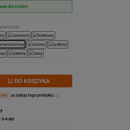
wa dla Ciebie!
marańczowy
DO KOSZYKA
 pkt
za zakup tego produktu.
ny
:
3-4 dni