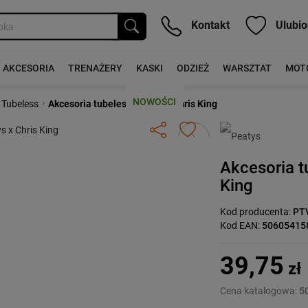
Kontakt
Ulubio
AKCESORIA
TRENAŻERY
KASKI
ODZIEŻ
WARSZTAT
MOT
NOWOŚCI
›
 Tubeless
Akcesoria tubeless Peatys x Chris King
Następny
Akcesoria t
King
Kod producenta:
PT
Kod EAN:
50605415
39,75
zł
Cena katalogowa:
50