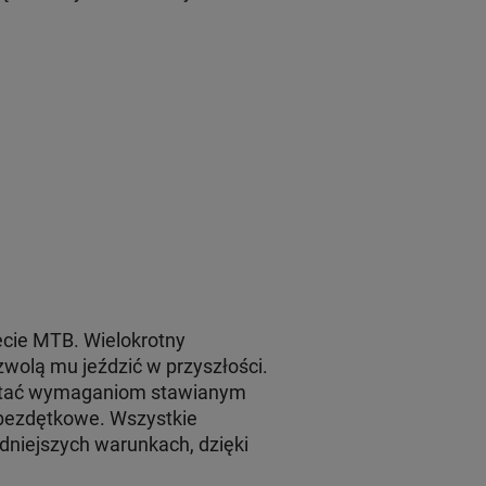
iecie MTB. Wielokrotny
wolą mu jeździć w przyszłości.
rostać wymaganiom stawianym
y bezdętkowe. Wszystkie
niejszych warunkach, dzięki