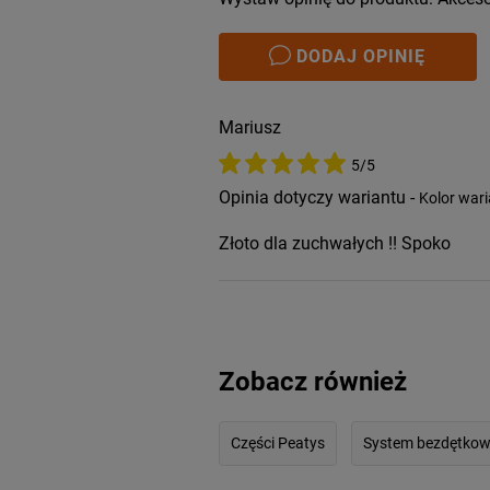
DODAJ OPINIĘ
Mariusz
5/5
Opinia dotyczy wariantu -
Kolor wari
Złoto dla zuchwałych !! Spoko
Zobacz również
Części Peatys
System bezdętkow