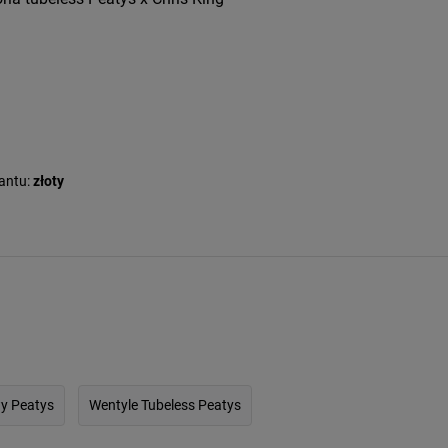
antu:
złoty
y Peatys
Wentyle Tubeless Peatys