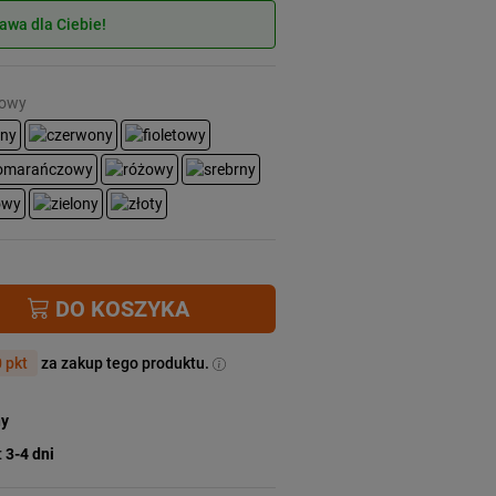
wa dla Ciebie!
zowy
DO KOSZYKA
 pkt
za zakup tego produktu.
ny
:
3-4 dni