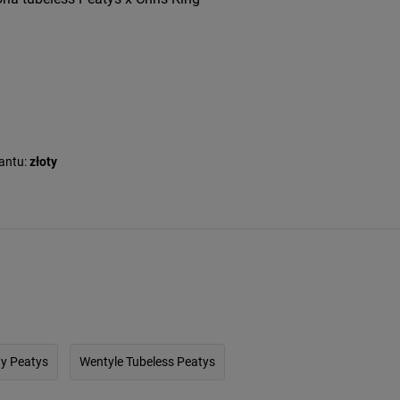
antu:
złoty
y Peatys
Wentyle Tubeless Peatys