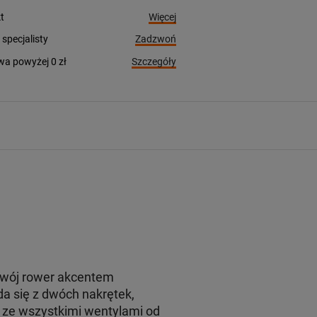
Więcej
t
Zadzwoń
pecjalisty
Szczegóły
a powyżej 0 zł
 swój rower akcentem
a się z dwóch nakrętek,
ą ze wszystkimi wentylami od