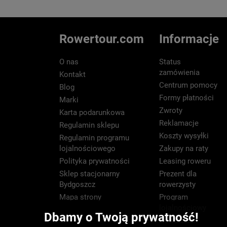
Rowertour.com
Informacje
O nas
Status
zamówienia
Kontakt
Centrum pomocy
Blog
Formy płatności
Marki
Zwroty
Karta podarunkowa
Reklamacje
Regulamin sklepu
Koszty wysyłki
Regulamin programu
lojalnościowego
Zakupy na raty
Polityka prywatności
Leasing roweru
Sklep stacjonarny
Prezent dla
Bydgoszcz
rowerzysty
Mapa strony
Program
lojalnościowy
Dbamy o Twoją prywatność!
Newsletter