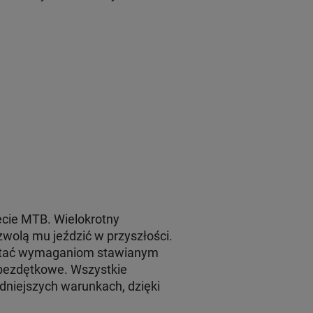
iecie MTB. Wielokrotny
wolą mu jeździć w przyszłości.
rostać wymaganiom stawianym
y bezdętkowe. Wszystkie
niejszych warunkach, dzięki