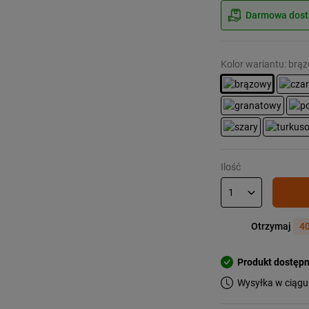
Darmowa dosta
Kolor wariantu: brą
Ilość
Otrzymaj
40
Produkt dostęp
Wysyłka w ciągu