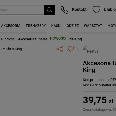
Kontakt
Ulubio
AKCESORIA
TRENAŻERY
KASKI
ODZIEŻ
WARSZTAT
MOT
NOWOŚCI
›
 Tubeless
Akcesoria tubeless Peatys x Chris King
Następny
Akcesoria t
King
Kod producenta:
PT
Kod EAN:
50605415
39,75
zł
Cena katalogowa:
50