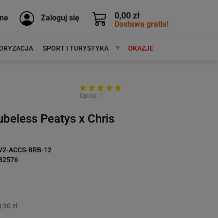
0,00 zł
ne
Zaloguj się
Dostawa gratis!
ORYZACJA
SPORT I TURYSTYKA
MARKI
OKAZJE
Opinie: 1
ubeless Peatys x Chris
V2-ACCS-BRB-12
82576
,90 zł