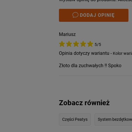
DODAJ OPINIĘ
Mariusz
5/5
Opinia dotyczy wariantu -
Kolor wari
Złoto dla zuchwałych !! Spoko
Zobacz również
Części Peatys
System bezdętkow