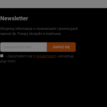
Newsletter
Otrzymuj informacje o nowościach i promocjach
wprost do Twojej skrzynki e-mailowej:
ZAPISZ SIĘ
- Zapoznałem się z
regulaminem
i akceptuję
jego treść