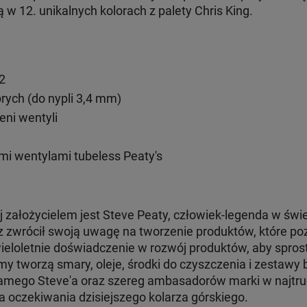
w 12. unikalnych kolorach z palety Chris King.
2
rych (do nypli 3,4 mm)
eni wentyli
mi wentylami tubeless Peaty's
rej założycielem jest Steve Peaty, człowiek-legenda w św
 zwrócił swoją uwagę na tworzenie produktów, które poz
ieloletnie doświadczenie w rozwój produktów, aby sp
rmy tworzą smary, oleje, środki do czyszczenia i zestaw
amego Steve'a oraz szereg ambasadorów marki w najtrud
 oczekiwania dzisiejszego kolarza górskiego.