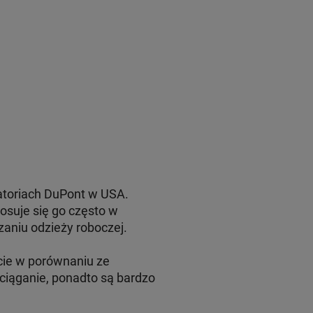
atoriach DuPont w USA.
osuje się go często w
aniu odzieży roboczej.
cie w porównaniu ze
iąganie, ponadto są bardzo