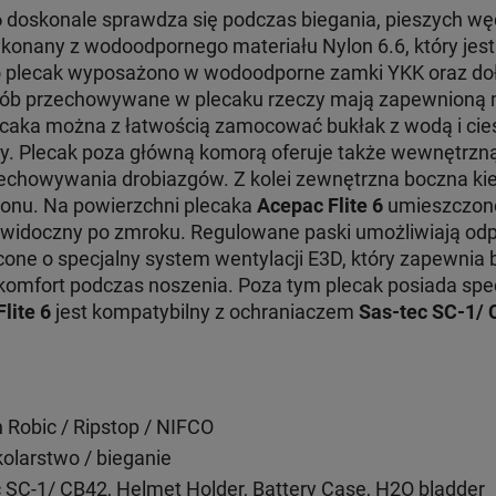
6
doskonale sprawdza się podczas biegania, pieszych w
konany z wodoodpornego materiału Nylon 6.6, który jes
to plecak wyposażono w wodoodporne zamki YKK oraz do
sób przechowywane w plecaku rzeczy mają zapewnioną
aka można z łatwością zamocować bukłak z wodą i ci
. Plecak poza główną komorą oferuje także wewnętrzną
echowywania drobiazgów. Z kolei zewnętrzna boczna kie
donu. Na powierzchni plecaka
Acepac Flite 6
umieszczon
ej widoczny po zmroku. Regulowane paski umożliwiają o
one o specjalny system wentylacji E3D, który zapewnia 
 komfort podczas noszenia. Poza tym plecak posiada spe
lite 6
jest kompatybilny z ochraniaczem
Sas-tec SC-1/ 
n Robic / Ripstop / NIFCO
kolarstwo / bieganie
 SC-1/ CB42, Helmet Holder, Battery Case, H2O bladder