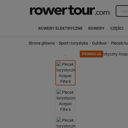
ROWERY ELEKTRYCZNE
ROWERY
CZĘŚCI
›
›
›
Strona główna
Sport i turystyka
Outdoor
Plecaki t
Poprzedni
PROMOCJA