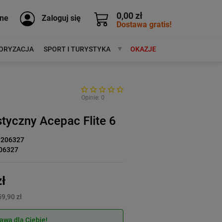
0,00 zł
ne
Zaloguj się
Dostawa gratis!
ORYZACJA
SPORT I TURYSTYKA
MARKI
OKAZJE
Opinie: 0
styczny Acepac Flite 6
-206327
06327
ł
9,90 zł
wa dla Ciebie!