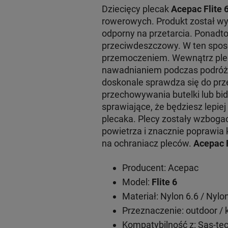
Dziecięcy plecak
Acepac Flite 
rowerowych. Produkt został wy
odporny na przetarcia. Ponad
przeciwdeszczowy. W ten spo
przemoczeniem. Wewnątrz plec
nawadnianiem podczas podróży
doskonale sprawdza się do prz
przechowywania butelki lub bi
sprawiające, że będziesz lepi
plecaka. Plecy zostały wzbogac
powietrza i znacznie poprawia
na ochraniacz pleców.
Acepac F
Producent: Acepac
Model:
Flite 6
Materiał: Nylon 6.6 / Nylo
Przeznaczenie: outdoor / 
Kompatybilność z: Sas-tec