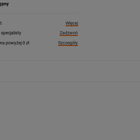
tępny
Więcej
t
Zadzwoń
pecjalisty
Szczegóły
a powyżej 0 zł