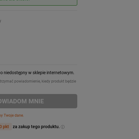
y
wo niedostępny w sklepie internetowym.
 otrzymać powiadomienie, kiedy produkt będzie
OWIADOM MNIE
my Twoje dane.
0 pkt
za zakup tego produktu.