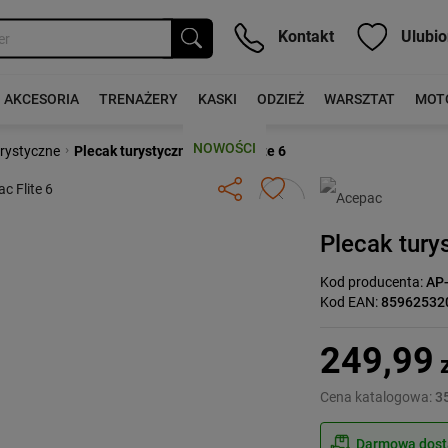
Kontakt
Ulubio
AKCESORIA
TRENAŻERY
KASKI
ODZIEŻ
WARSZTAT
MOT
NOWOŚCI
›
urystyczne
Plecak turystyczny Acepac Flite 6
Następny
Plecak tury
Kod producenta:
AP
Kod EAN:
85962532
249,99
z
Cena katalogowa:
35
Darmowa dosta