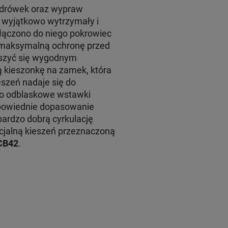
ędrówek oraz wypraw
t wyjątkowo wytrzymały i
łączono do niego pokrowiec
 maksymalną ochronę przed
eszyć się wygodnym
 kieszonkę na zamek, która
szeń nadaje się do
o odblaskowe wstawki
dpowiednie dopasowanie
bardzo dobrą cyrkulację
cjalną kieszeń przeznaczoną
CB42
.