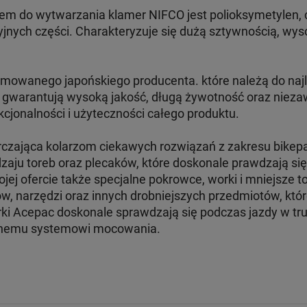
 do wytwarzania klamer NIFCO jest polioksymetylen, cz
jnych części. Charakteryzuje się dużą sztywnością, wyso
mowanego japońskiego producenta. które należą do naj
te gwarantują wysoką jakość, długą żywotność oraz niez
kcjonalności i użyteczności całego produktu.
czająca kolarzom ciekawych rozwiązań z zakresu bikepa
zaju toreb oraz plecaków, które doskonale prawdzają s
ej ofercie także specjalne pokrowce, worki i mniejsze 
w, narzędzi oraz innych drobniejszych przedmiotów, któ
ki Acepac doskonale sprawdzają się podczas jazdy w tru
bilnemu systemowi mocowania.