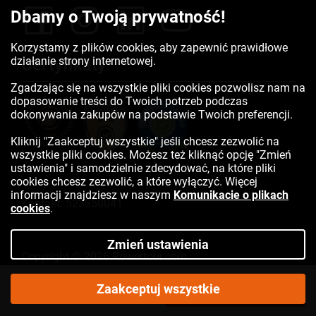
Dbamy o Twoją prywatność!
Korzystamy z plików cookies, aby zapewnić prawidłowe
działanie strony internetowej.
Certyfikaty
Zgadzając się na wszystkie pliki cookies pozwolisz nam na
dopasowanie treści do Twoich potrzeb podczas
dokonywania zakupów na podstawie Twoich preferencji.
Kliknij "Zaakceptuj wszystkie" jeśli chcesz zezwolić na
wszystkie pliki cookies. Możesz też kliknąć opcję "Zmień
ustawienia" i samodzielnie zdecydować, na które pliki
cookies chcesz zezwolić, a które wyłączyć. Więcej
informacji znajdziesz w naszym
Komunikacie o plikach
Kontakt:
523350041
cookies
.
Zmień ustawienia
Copyright © 2026 Rowertour.com
Internetowy sklep rowerowy
75,56
Zaakceptuj wszystkie
DO KOSZYKA
zł
Cena katalogowa:
99,90 zł