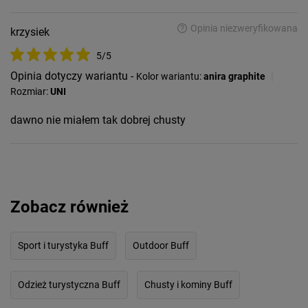
Opinia niezweryfikowana
krzysiek
5/5
Opinia dotyczy wariantu -
|
Kolor wariantu:
anira graphite
Rozmiar:
UNI
dawno nie miałem tak dobrej chusty
Zobacz również
Sport i turystyka Buff
Outdoor Buff
Odzież turystyczna Buff
Chusty i kominy Buff