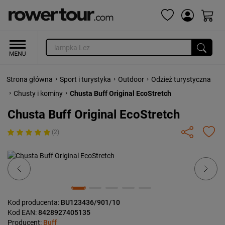
›
›
›
Strona główna
Sport i turystyka
Outdoor
Odzież turystyczna
›
›
Chusty i kominy
Chusta Buff Original EcoStretch
Chusta Buff Original EcoStretch
(2)
Previous
Next
Kod producenta:
BU123436/901/10
Kod EAN:
8428927405135
Producent:
Buff