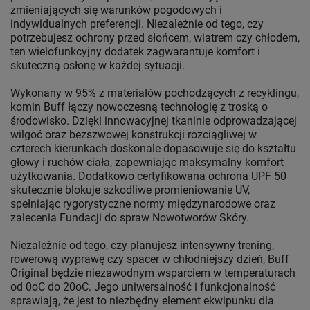
zmieniających się warunków pogodowych i
indywidualnych preferencji. Niezależnie od tego, czy
potrzebujesz ochrony przed słońcem, wiatrem czy chłodem,
ten wielofunkcyjny dodatek zagwarantuje komfort i
skuteczną osłonę w każdej sytuacji.
Wykonany w 95% z materiałów pochodzących z recyklingu,
komin Buff łączy nowoczesną technologię z troską o
środowisko. Dzięki innowacyjnej tkaninie odprowadzającej
wilgoć oraz bezszwowej konstrukcji rozciągliwej w
czterech kierunkach doskonale dopasowuje się do kształtu
głowy i ruchów ciała, zapewniając maksymalny komfort
użytkowania. Dodatkowo certyfikowana ochrona UPF 50
skutecznie blokuje szkodliwe promieniowanie UV,
spełniając rygorystyczne normy międzynarodowe oraz
zalecenia Fundacji do spraw Nowotworów Skóry.
Niezależnie od tego, czy planujesz intensywny trening,
rowerową wyprawę czy spacer w chłodniejszy dzień, Buff
Original będzie niezawodnym wsparciem w temperaturach
od 0oC do 20oC. Jego uniwersalność i funkcjonalność
sprawiają, że jest to niezbędny element ekwipunku dla